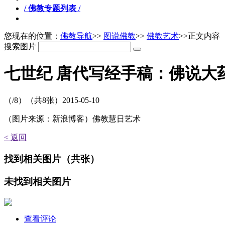
/ 佛教专题列表 /
您现在的位置：
佛教导航
>>
图说佛教
>>
佛教艺术
>>正文内容
搜索图片
七世纪 唐代写经手稿：佛说大
（
/8）
（共
8
张）
2015-05-10
（图片来源：新浪博客）佛教慧日艺术
< 返回
找到
相关图片
（共
张）
未找到
相关图片
查看评论
|