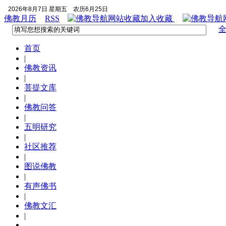
2026年8月7日 星期五
农历6月25日
佛教月历
RSS
加入收藏
首页
|
佛教资讯
|
菩提文库
|
佛教问答
|
五明研究
|
社区推荐
|
图说佛教
|
有声佛书
|
佛教文汇
|