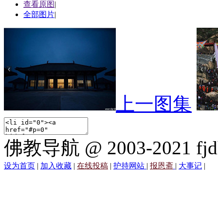
查看原图
|
全部图片
|
上一图集
佛教导航 @ 2003-2021 fjd
设为首页
|
加入收藏
|
在线投稿
|
护持网站
|
报恩斋
|
大事记
|