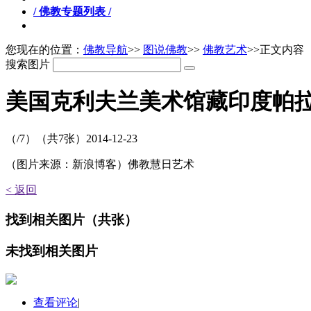
/ 佛教专题列表 /
您现在的位置：
佛教导航
>>
图说佛教
>>
佛教艺术
>>正文内容
搜索图片
美国克利夫兰美术馆藏印度帕
（
/7）
（共
7
张）
2014-12-23
（图片来源：新浪博客）佛教慧日艺术
< 返回
找到
相关图片
（共
张）
未找到
相关图片
查看评论
|