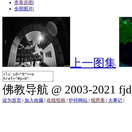
查看原图
|
全部图片
|
上一图集
佛教导航 @ 2003-2021 fjd
设为首页
|
加入收藏
|
在线投稿
|
护持网站
|
报恩斋
|
大事记
|