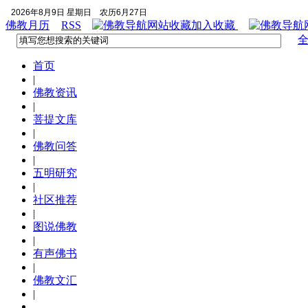
2026年8月9日 星期日
农历6月27日
佛教月历
RSS
加入收藏
首页
|
佛教资讯
|
菩提文库
|
佛教问答
|
五明研究
|
社区推荐
|
图说佛教
|
有声佛书
|
佛教文汇
|