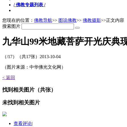
/ 佛教专题列表 /
您现在的位置：
佛教导航
>>
图说佛教
>>
佛教摄影
>>正文内容
搜索图片
九华山99米地藏菩萨开光庆典
（
/17）
（共
17
张）
2013-10-04
（图片来源：中华佛光文化网）
< 返回
找到
相关图片
（共
张）
未找到
相关图片
查看评论
|