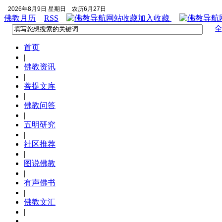
2026年8月9日 星期日
农历6月27日
佛教月历
RSS
加入收藏
首页
|
佛教资讯
|
菩提文库
|
佛教问答
|
五明研究
|
社区推荐
|
图说佛教
|
有声佛书
|
佛教文汇
|