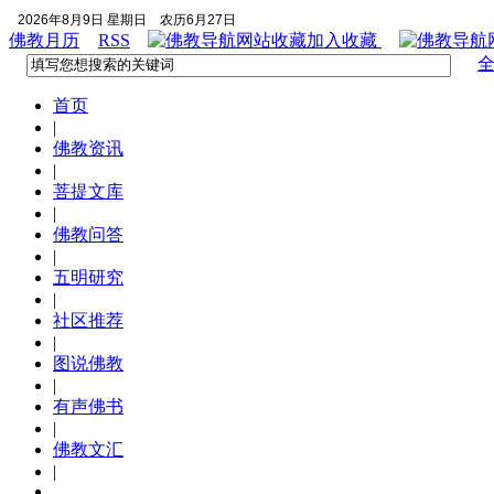
2026年8月9日 星期日
农历6月27日
佛教月历
RSS
加入收藏
首页
|
佛教资讯
|
菩提文库
|
佛教问答
|
五明研究
|
社区推荐
|
图说佛教
|
有声佛书
|
佛教文汇
|