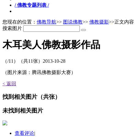
/ 佛教专题列表 /
您现在的位置：
佛教导航
>>
图说佛教
>>
佛教摄影
>>正文内容
搜索图片
木耳美人佛教摄影作品
（
/11）
（共
11
张）
2013-10-28
（图片来源：腾讯佛教摄影大赛）
< 返回
找到
相关图片
（共
张）
未找到
相关图片
查看评论
|