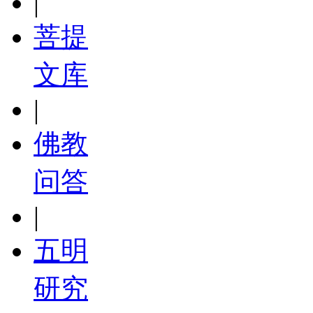
|
菩提
文库
|
佛教
问答
|
五明
研究