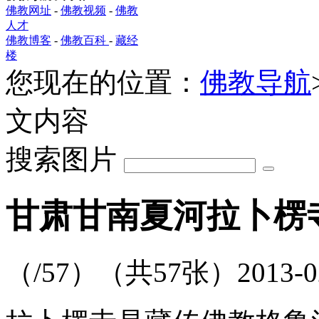
佛教网址
-
佛教视频
-
佛教
人才
佛教博客
-
佛教百科
-
藏经
楼
您现在的位置：
佛教导航
文内容
搜索图片
甘肃甘南夏河拉卜楞
（
/57）
（共
57
张）
2013-0