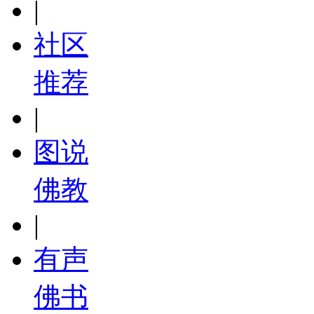
|
社区
推荐
|
图说
佛教
|
有声
佛书