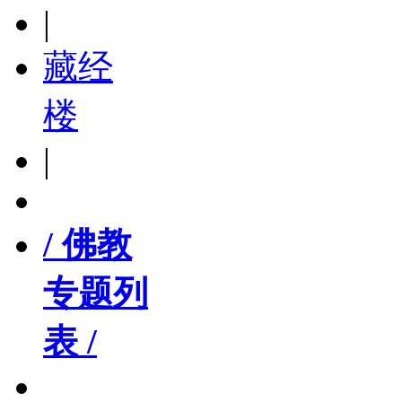
|
藏经
楼
|
/ 佛教
专题列
表 /