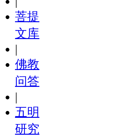
|
菩提
文库
|
佛教
问答
|
五明
研究