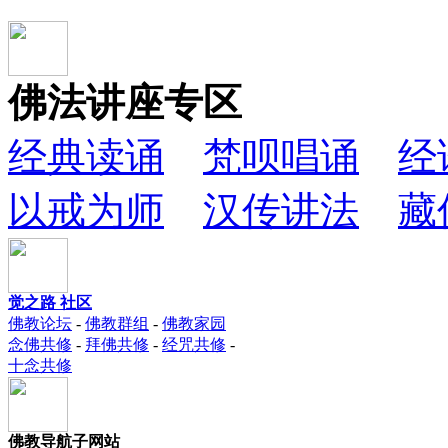
佛法讲座专区
经典读诵
梵呗唱诵
经
以戒为师
汉传讲法
藏
觉之路 社区
佛教论坛
-
佛教群组
-
佛教家园
念佛共修
-
拜佛共修
-
经咒共修
-
十念共修
佛教导航子网站