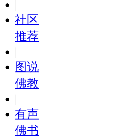
|
社区
推荐
|
图说
佛教
|
有声
佛书