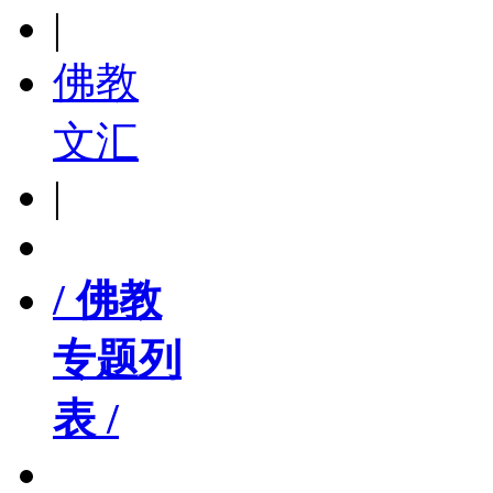
|
佛教
文汇
|
/ 佛教
专题列
表 /