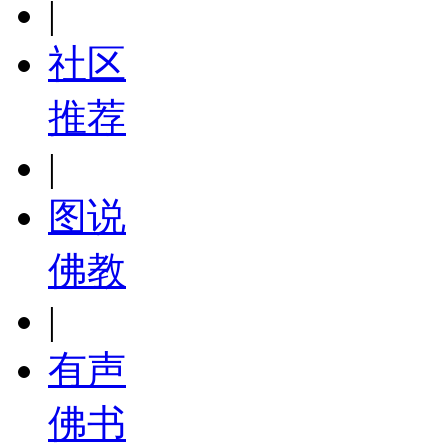
|
社区
推荐
|
图说
佛教
|
有声
佛书