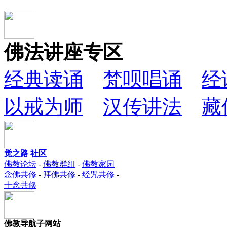
佛法讲座专区
经典读诵
梵呗唱诵
经
以戒为师
汉传讲法
藏
觉之路 社区
佛教论坛
-
佛教群组
-
佛教家园
念佛共修
-
拜佛共修
-
经咒共修
-
十念共修
佛教导航子网站