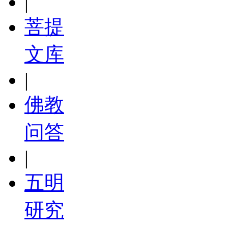
|
菩提
文库
|
佛教
问答
|
五明
研究