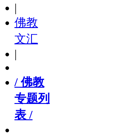
|
佛教
文汇
|
/ 佛教
专题列
表 /