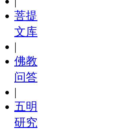
|
菩提
文库
|
佛教
问答
|
五明
研究