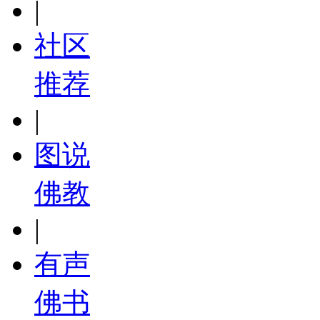
|
社区
推荐
|
图说
佛教
|
有声
佛书