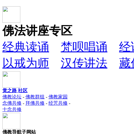
佛法讲座专区
经典读诵
梵呗唱诵
经
以戒为师
汉传讲法
藏
觉之路 社区
佛教论坛
-
佛教群组
-
佛教家园
念佛共修
-
拜佛共修
-
经咒共修
-
十念共修
佛教导航子网站