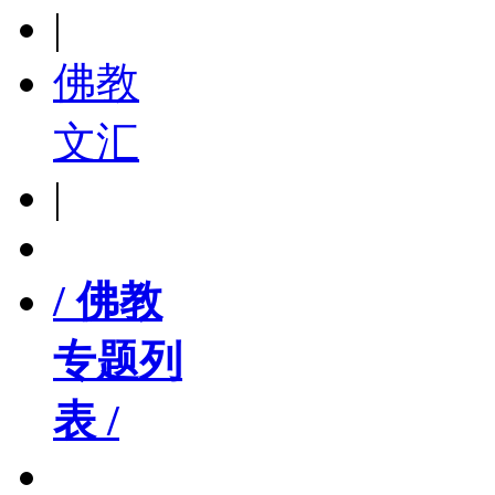
|
佛教
文汇
|
/ 佛教
专题列
表 /