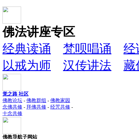
佛法讲座专区
经典读诵
梵呗唱诵
经
以戒为师
汉传讲法
藏
觉之路 社区
佛教论坛
-
佛教群组
-
佛教家园
念佛共修
-
拜佛共修
-
经咒共修
-
十念共修
佛教导航子网站