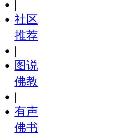
|
社区
推荐
|
图说
佛教
|
有声
佛书