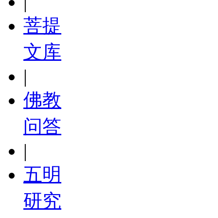
|
菩提
文库
|
佛教
问答
|
五明
研究