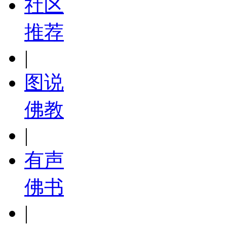
社区
推荐
|
图说
佛教
|
有声
佛书
|