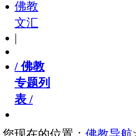
佛教
文汇
|
/ 佛教
专题列
表 /
您现在的位置：
佛教导航