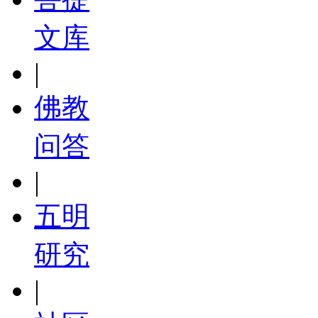
文库
|
佛教
问答
|
五明
研究
|