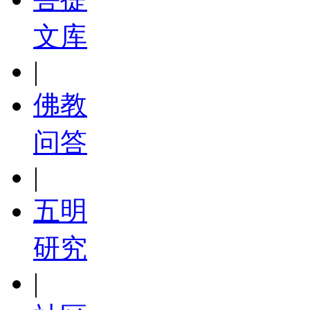
文库
|
佛教
问答
|
五明
研究
|