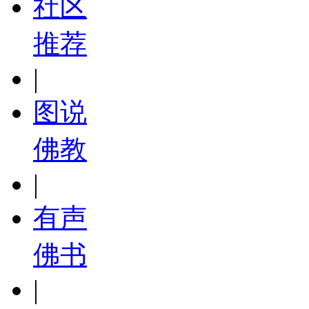
社区
推荐
|
图说
佛教
|
有声
佛书
|