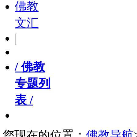
佛教
文汇
|
/ 佛教
专题列
表 /
您现在的位置：
佛教导航