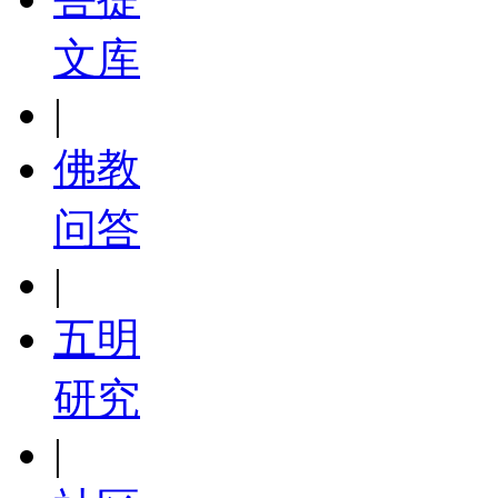
文库
|
佛教
问答
|
五明
研究
|