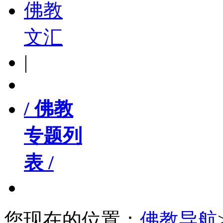
佛教
文汇
|
/ 佛教
专题列
表 /
您现在的位置：
佛教导航