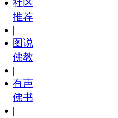
社区
推荐
|
图说
佛教
|
有声
佛书
|