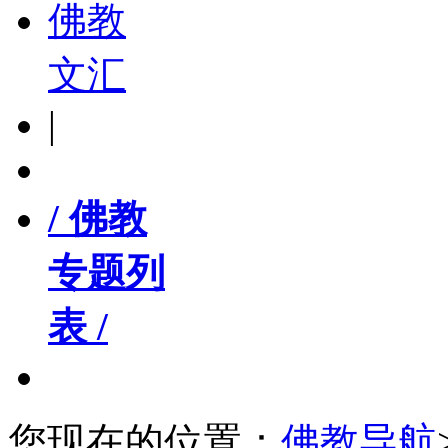
佛教
文汇
|
/ 佛教
专题列
表 /
您现在的位置：
佛教导航