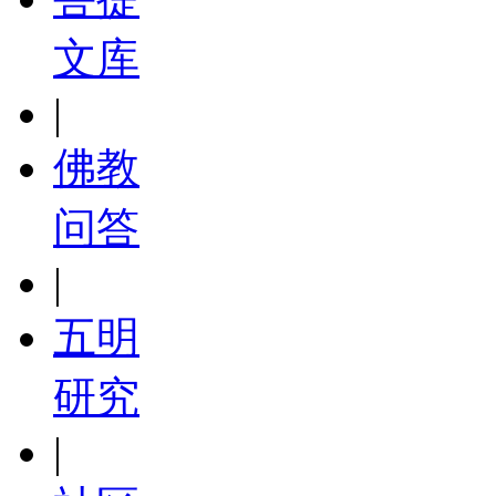
文库
|
佛教
问答
|
五明
研究
|