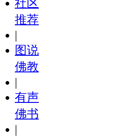
社区
推荐
|
图说
佛教
|
有声
佛书
|