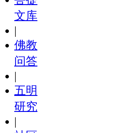
文库
|
佛教
问答
|
五明
研究
|