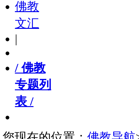
佛教
文汇
|
/ 佛教
专题列
表 /
您现在的位置：
佛教导航