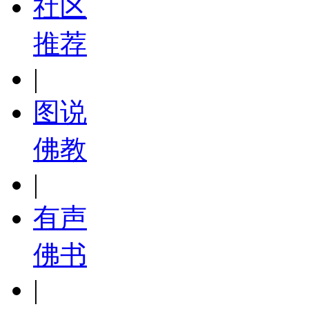
社区
推荐
|
图说
佛教
|
有声
佛书
|