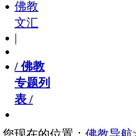
佛教
文汇
|
/ 佛教
专题列
表 /
您现在的位置：
佛教导航