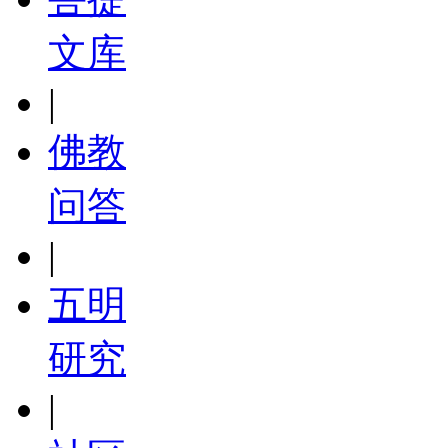
文库
|
佛教
问答
|
五明
研究
|