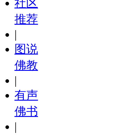
社区
推荐
|
图说
佛教
|
有声
佛书
|