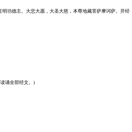
证明功德主。大悲大愿，大圣大慈，本尊地藏菩萨摩诃萨。开经
读诵全部经文。)