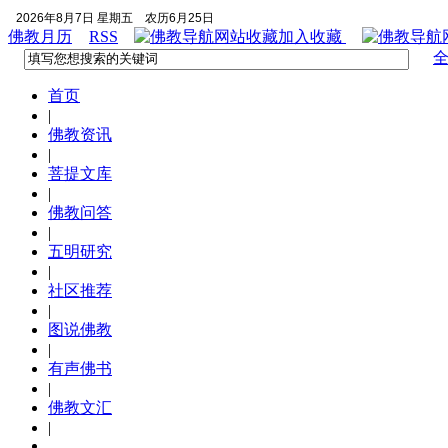
2026年8月7日 星期五
农历6月25日
佛教月历
RSS
加入收藏
首页
|
佛教资讯
|
菩提文库
|
佛教问答
|
五明研究
|
社区推荐
|
图说佛教
|
有声佛书
|
佛教文汇
|