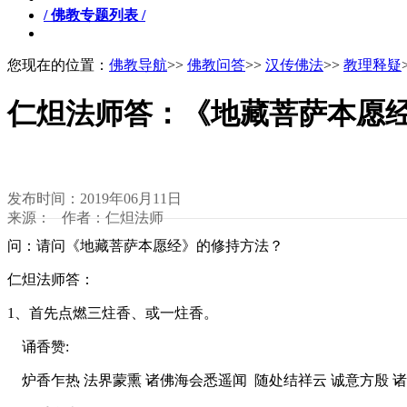
/ 佛教专题列表 /
您现在的位置：
佛教导航
>>
佛教问答
>>
汉传佛法
>>
教理释疑
仁炟法师答：《地藏菩萨本愿
发布时间：2019年06月11日
来源： 作者：仁炟法师
问：请问《地藏菩萨本愿经》的修持方法？
仁炟法师答：
1、首先点燃三炷香、或一炷香。
诵香赞:
炉香乍热 法界蒙熏 诸佛海会悉遥闻 随处结祥云 诚意方殷 