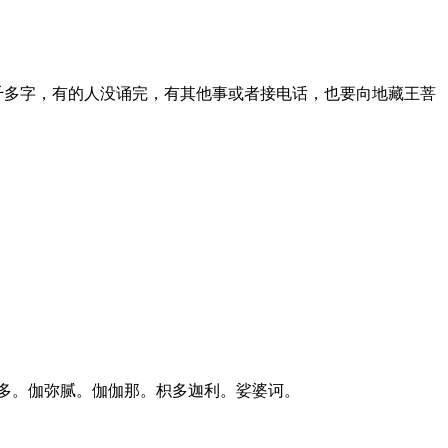
千多字，有的人没诵完，有其他事或者接电话，也要向地藏王菩
多。伽弥腻。伽伽那。枳多迦利。娑婆诃。