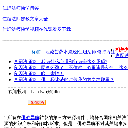
仁炟法师佛学问答
仁炟法师佛教文章大全
仁炟法师佛学视频在线观看及下载
----------------------------------------------------------------------------------------
相关
标签：
地藏菩萨本愿经
|
仁炟法师
|
修持方法
真圆
真圆法师答：我为什么心理和行为会这么矛盾?
良因法师答：同事怀孕了，不信佛，心里满是怨气，这么
良因法师答：晚上害怕！
真圆法师答：佛，我迷茫的时候我的方向在那里？
欢迎投稿：lianxiwo@fjdh.cn
在线投稿
1.所有在
佛教导航
转载的第三方来源稿件，均符合国家相关法
源的知识产权和著作权诉求。但是，佛教导航不对其关键事实