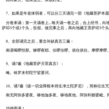
7、如果是年老体弱者，可以分三天诵完一部《地藏菩萨本愿
分卷来诵：第一天诵卷上...每天诵一卷之后，合上经书，向
萨叩3个或1个头，告假。做完事之后，再向地藏王菩萨叩3个
8、全部诵完之后，要念补缺真言三遍：
南谟喝啰怛那。哆啰夜耶。佉啰佉啰。俱住俱住。摩啰摩啰
9、诵7遍《地藏菩萨灭罪真言》：
唵。钵罗末邻陀宁娑婆诃。
10、诵7遍《拔一切业障根本得生净土陀罗尼》，简称往生
南无阿弥多婆夜。哆他伽多夜。哆地夜他。阿弥利都婆毗。阿
功德圆满！