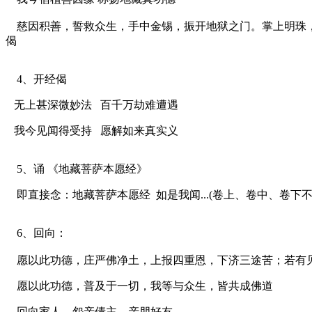
慈因积善，誓救众生，手中金锡，振开地狱之门。掌上明珠，
偈
4、开经偈
无上甚深微妙法 百千万劫难遭遇
我今见闻得受持 愿解如来真实义
5、诵 《地藏菩萨本愿经》
即直接念：地藏菩萨本愿经 如是我闻...(卷上、卷中、卷
6、回向：
愿以此功德，庄严佛净土，上报四重恩，下济三途苦；若有
愿以此功德，普及于一切，我等与众生，皆共成佛道
回向家人、怨亲债主、亲朋好友。