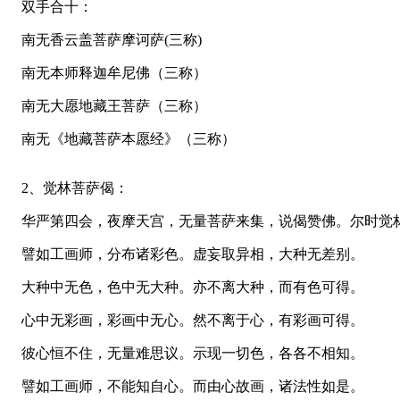
双手合十：
南无香云盖菩萨摩诃萨(三称)
南无本师释迦牟尼佛（三称）
南无大愿地藏王菩萨（三称）
南无《地藏菩萨本愿经》（三称）
2、觉林菩萨偈：
华严第四会，夜摩天宫，无量菩萨来集，说偈赞佛。尔时觉
譬如工画师，分布诸彩色。虚妄取异相，大种无差别。
大种中无色，色中无大种。亦不离大种，而有色可得。
心中无彩画，彩画中无心。然不离于心，有彩画可得。
彼心恒不住，无量难思议。示现一切色，各各不相知。
譬如工画师，不能知自心。而由心故画，诸法性如是。