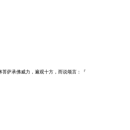
林菩萨承佛威力，遍观十方，而说颂言：『