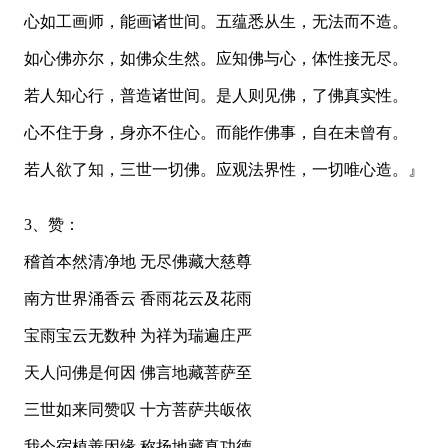
心如工画师，能画诸世间。五蕴悉从生，无法而不造。
如心佛亦尔，如佛众生然。应知佛与心，体性接无尽。
若人知心行，普造诸世间。是人则见佛，了佛真实性。
心不住于身，身亦不住心。而能作佛事，自在未曾有。
若人欲了知，三世一切佛。应观法界性，一切唯心造。』
3、赞：
稽首本然清净地 无尽佛藏大慈尊
南方世界涌香云 香雨花云及花雨
宝雨宝云无数种 为祥为瑞遍庄严
天人问佛是何因 佛言地藏菩萨至
三世如来同赞叹 十方菩萨共皈依
我今宿植善因缘 称扬地藏真功德