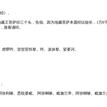
经》。
地藏王菩萨叩三个头，告假。因为地藏菩萨本愿经比较长，1万8
头，接着诵经。
。虎啰吽。贺贺苏怛拏。吽。泼抹拏。娑婆诃。
咒：
弥利哆。悉耽婆毗。 阿弥唎哆。毗迦兰帝。阿弥唎哆。毗迦兰