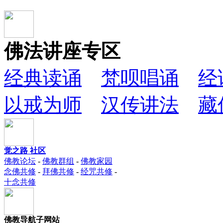
佛法讲座专区
经典读诵
梵呗唱诵
经
以戒为师
汉传讲法
藏
觉之路 社区
佛教论坛
-
佛教群组
-
佛教家园
念佛共修
-
拜佛共修
-
经咒共修
-
十念共修
佛教导航子网站