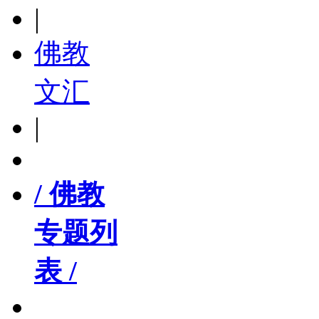
|
佛教
文汇
|
/ 佛教
专题列
表 /