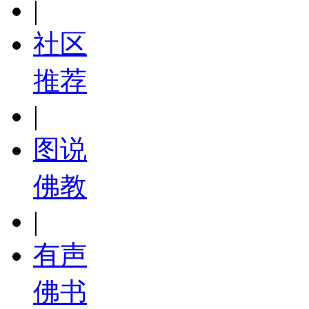
|
社区
推荐
|
图说
佛教
|
有声
佛书