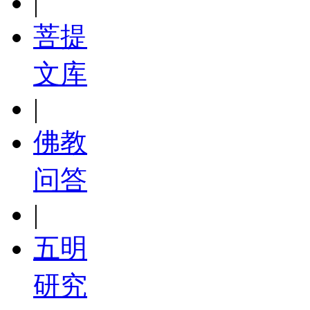
|
菩提
文库
|
佛教
问答
|
五明
研究