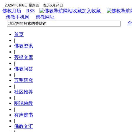
2026年8月6日 星期四
农历6月24日
佛教月历
RSS
加入收藏
佛教手机网
佛教网址
首页
|
佛教资讯
|
菩提文库
|
佛教问答
|
五明研究
|
社区推荐
|
图说佛教
|
有声佛书
|
佛教文汇