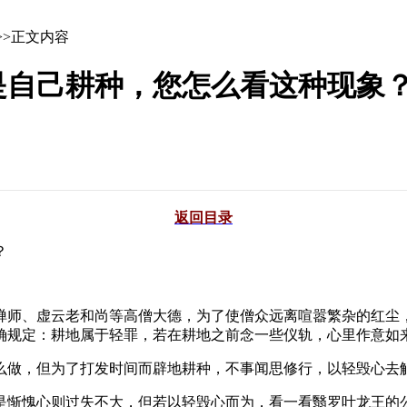
>>正文内容
是自己耕种，您怎么看这种现象
返回目录
？
禅师、虚云老和尚等高僧大德，为了使僧众远离喧嚣繁杂的红尘
确规定：耕地属于轻罪，若在耕地之前念一些仪轨，心里作意如
么做，但为了打发时间而辟地耕种，不事闻思修行，以轻毁心去
是惭愧心则过失不大，但若以轻毁心而为，看一看翳罗叶龙王的