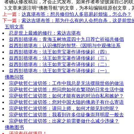
者确认修改稿后，才会正式发布。如果作者希望披露自己的联
3.文章来源注明“佛教导航”的文章，为本站编辑组原创文章
上一篇：
达真堪布答：想共修但怕人多容易起烦恼，怎么办？
下一篇：
索达吉堪布答：那为什么有的人会想自杀，这是前世
五明文库
忍是世上最难的修行：索达吉堪布
益西彭措堪布：青海玉树地震四十九日荐亡祈福共修倡
益西彭措堪布：认识佛陀的智慧·《因明与中观佛法系
益西彭措堪布：法王如意宝著作译传缘起（四）
益西彭措堪布：法王如意宝著作译传缘起（三）
益西彭措堪布：法王如意宝著作译传缘起（二）
益西彭措堪布：法王如意宝著作译传缘起（一）
佛教问答
宗萨钦哲仁波切答：工作中我总是无法摆脱世俗的做法
宗萨钦哲仁波切答：想问您如何在繁琐的日常生活中做
宗萨钦哲仁波切答：如何才能有效的对治自私和嫉妒？
宗萨钦哲仁波切答：您对中国大陆的佛弟子有什么寄语
宗萨钦哲仁波切答：请问上师，如何才能见到您呢？
宗萨钦哲仁波切答：我看到许多信徒像崇拜明星一般去
宗萨钦哲仁波切答：出家之前需要做什么减少违缘？
佛教图书
还没有任何项目！