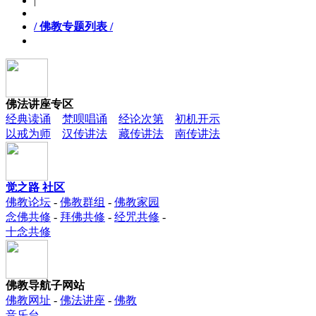
|
/ 佛教专题列表 /
佛法讲座专区
经典读诵
梵呗唱诵
经论次第
初机开示
以戒为师
汉传讲法
藏传讲法
南传讲法
觉之路 社区
佛教论坛
-
佛教群组
-
佛教家园
念佛共修
-
拜佛共修
-
经咒共修
-
十念共修
佛教导航子网站
佛教网址
-
佛法讲座
-
佛教
音乐台