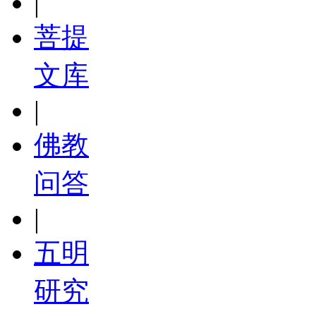
|
菩提
文库
|
佛教
问答
|
五明
研究