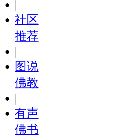
|
社区
推荐
|
图说
佛教
|
有声
佛书