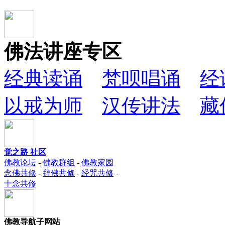
佛法讲座专区
经典读诵
梵呗唱诵
经
以戒为师
汉传讲法
藏
觉之路 社区
佛教论坛
-
佛教群组
-
佛教家园
念佛共修
-
拜佛共修
-
经咒共修
-
十念共修
佛教导航子网站