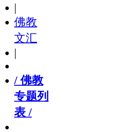
|
佛教
文汇
|
/ 佛教
专题列
表 /