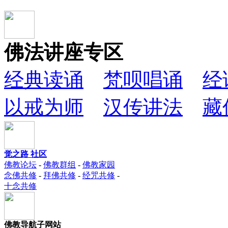
佛法讲座专区
经典读诵
梵呗唱诵
经
以戒为师
汉传讲法
藏
觉之路 社区
佛教论坛
-
佛教群组
-
佛教家园
念佛共修
-
拜佛共修
-
经咒共修
-
十念共修
佛教导航子网站