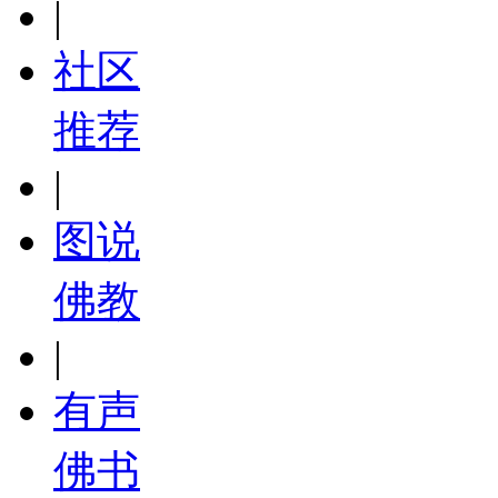
|
社区
推荐
|
图说
佛教
|
有声
佛书