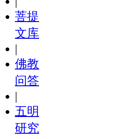
|
菩提
文库
|
佛教
问答
|
五明
研究