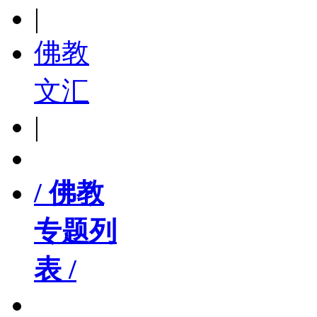
|
佛教
文汇
|
/ 佛教
专题列
表 /