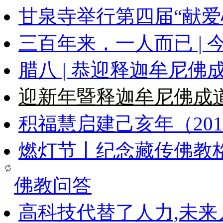
甘泉寺举行第四届“献爱
三百年来，一人而已 |
腊八 | 恭迎释迦牟尼
迎新年暨释迦牟尼佛成
积福慧启建己亥年（20
燃灯节丨纪念藏传佛教
佛教问答
高科技代替了人力,未