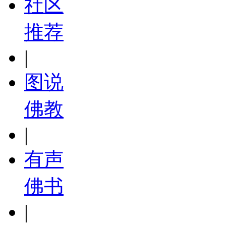
社区
推荐
|
图说
佛教
|
有声
佛书
|