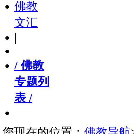
佛教
文汇
|
/ 佛教
专题列
表 /
您现在的位置：
佛教导航