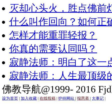
灭却心头火，胜点佛前
什么叫作回向？如何正
怎样才能重罪轻报？
你真的需要认同吗？
寂静法师：明白了这一
寂静法师：人生最顶级
佛教导航@1999- 2016 Fjd
设为首页
|
加入收藏
|
在线投稿
|
护持网站
|
报恩斋
|
大事记
|