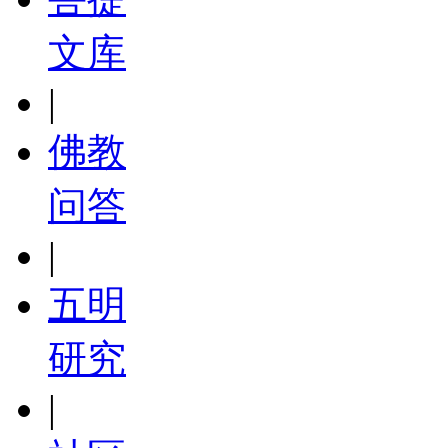
文库
|
佛教
问答
|
五明
研究
|