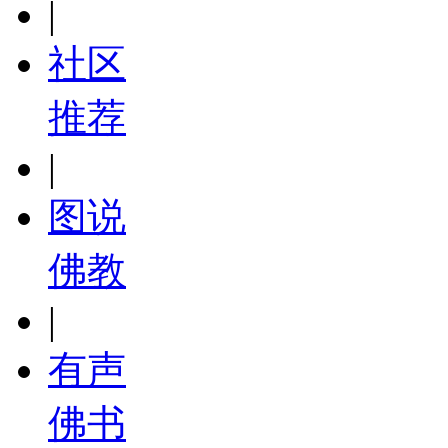
|
社区
推荐
|
图说
佛教
|
有声
佛书