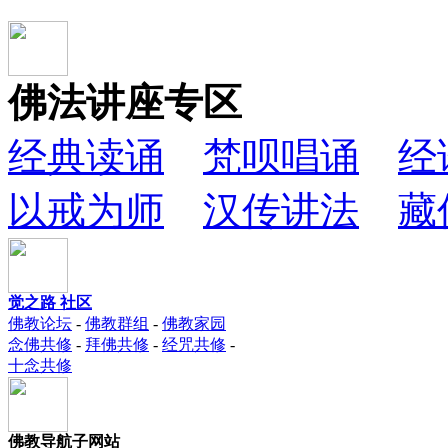
佛法讲座专区
经典读诵
梵呗唱诵
经
以戒为师
汉传讲法
藏
觉之路 社区
佛教论坛
-
佛教群组
-
佛教家园
念佛共修
-
拜佛共修
-
经咒共修
-
十念共修
佛教导航子网站