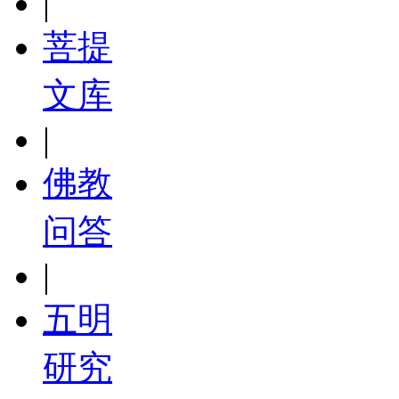
|
菩提
文库
|
佛教
问答
|
五明
研究