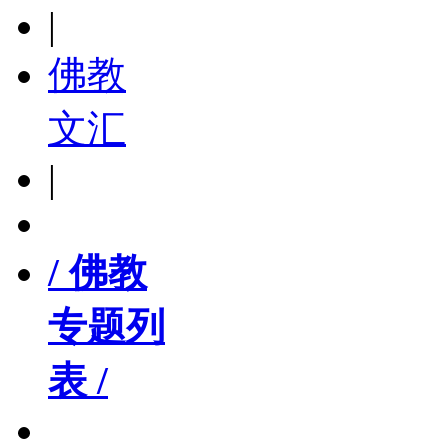
|
佛教
文汇
|
/ 佛教
专题列
表 /