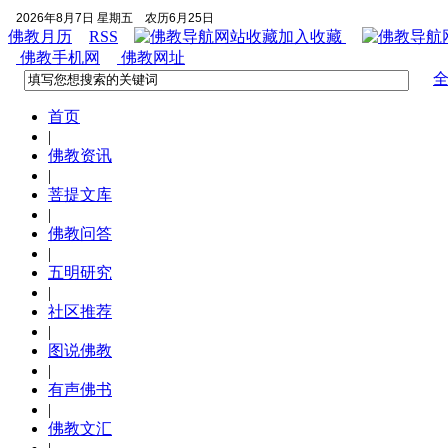
2026年8月7日 星期五
农历6月25日
佛教月历
RSS
加入收藏
佛教手机网
佛教网址
首页
|
佛教资讯
|
菩提文库
|
佛教问答
|
五明研究
|
社区推荐
|
图说佛教
|
有声佛书
|
佛教文汇