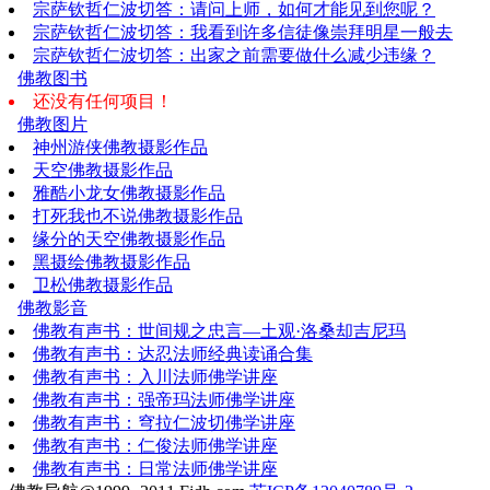
宗萨钦哲仁波切答：请问上师，如何才能见到您呢？
宗萨钦哲仁波切答：我看到许多信徒像崇拜明星一般去
宗萨钦哲仁波切答：出家之前需要做什么减少违缘？
佛教图书
还没有任何项目！
佛教图片
神州游侠佛教摄影作品
天空佛教摄影作品
雅酷小龙女佛教摄影作品
打死我也不说佛教摄影作品
缘分的天空佛教摄影作品
黑摄绘佛教摄影作品
卫松佛教摄影作品
佛教影音
佛教有声书：世间规之忠言—土观·洛桑却吉尼玛
佛教有声书：达忍法师经典读诵合集
佛教有声书：入川法师佛学讲座
佛教有声书：强帝玛法师佛学讲座
佛教有声书：穹拉仁波切佛学讲座
佛教有声书：仁俊法师佛学讲座
佛教有声书：日常法师佛学讲座