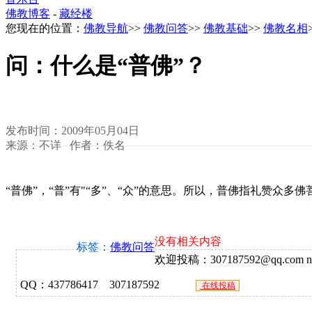
佛教博客
-
藏经楼
您现在的位置：
佛教导航
>>
佛教问答
>>
佛教基础
>>
佛教名相
问：什么是“普佛”？
发布时间：2009年05月04日
来源：不详 作者：佚名
“普佛”，“普”有"“多”、“众”的意思。所以，普佛指礼赞众多佛
没有相关内容
标签：
佛教问答
欢迎投稿：307187592@qq.com ne
QQ：437786417 307187592
在线投稿