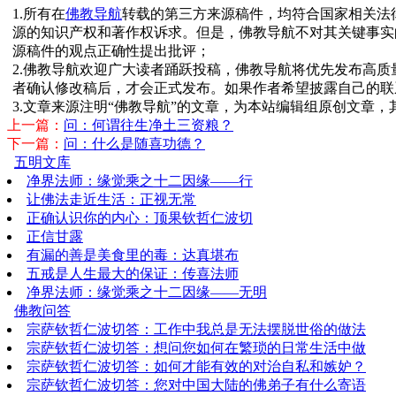
1.所有在
佛教导航
转载的第三方来源稿件，均符合国家相关法
源的知识产权和著作权诉求。但是，佛教导航不对其关键事实
源稿件的观点正确性提出批评；
2.佛教导航欢迎广大读者踊跃投稿，佛教导航将优先发布高
者确认修改稿后，才会正式发布。如果作者希望披露自己的联
3.文章来源注明“佛教导航”的文章，为本站编辑组原创文章
上一篇：
问：何谓往生净土三资粮？
下一篇：
问：什么是随喜功德？
五明文库
净界法师：缘觉乘之十二因缘——行
让佛法走近生活：正视无常
正确认识你的内心：顶果钦哲仁波切
正信甘露
有漏的善是美食里的毒：达真堪布
五戒是人生最大的保证：传喜法师
净界法师：缘觉乘之十二因缘——无明
佛教问答
宗萨钦哲仁波切答：工作中我总是无法摆脱世俗的做法
宗萨钦哲仁波切答：想问您如何在繁琐的日常生活中做
宗萨钦哲仁波切答：如何才能有效的对治自私和嫉妒？
宗萨钦哲仁波切答：您对中国大陆的佛弟子有什么寄语