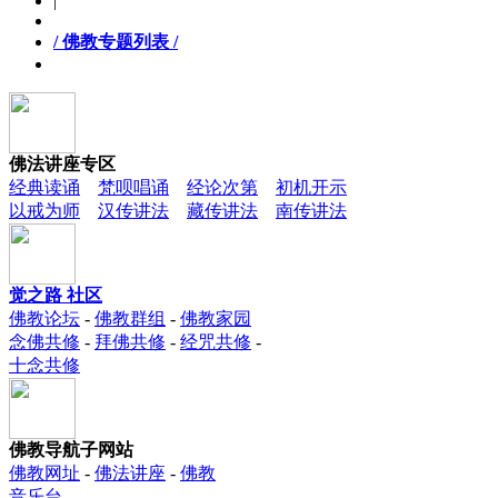
|
/ 佛教专题列表 /
佛法讲座专区
经典读诵
梵呗唱诵
经论次第
初机开示
以戒为师
汉传讲法
藏传讲法
南传讲法
觉之路 社区
佛教论坛
-
佛教群组
-
佛教家园
念佛共修
-
拜佛共修
-
经咒共修
-
十念共修
佛教导航子网站
佛教网址
-
佛法讲座
-
佛教
音乐台