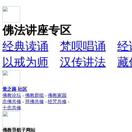
佛法讲座专区
经典读诵
梵呗唱诵
经
以戒为师
汉传讲法
藏
觉之路 社区
佛教论坛
-
佛教群组
-
佛教家园
念佛共修
-
拜佛共修
-
经咒共修
-
十念共修
佛教导航子网站