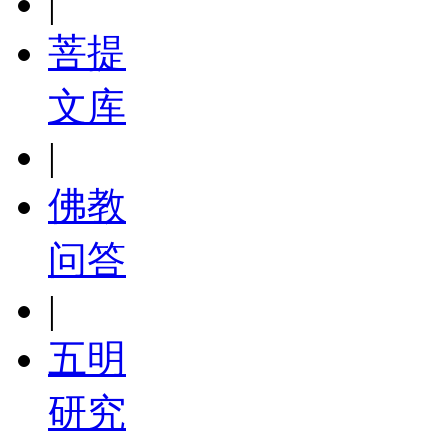
|
菩提
文库
|
佛教
问答
|
五明
研究