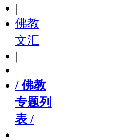
|
佛教
文汇
|
/ 佛教
专题列
表 /