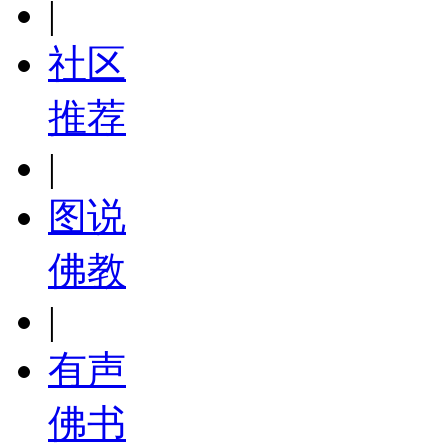
|
社区
推荐
|
图说
佛教
|
有声
佛书