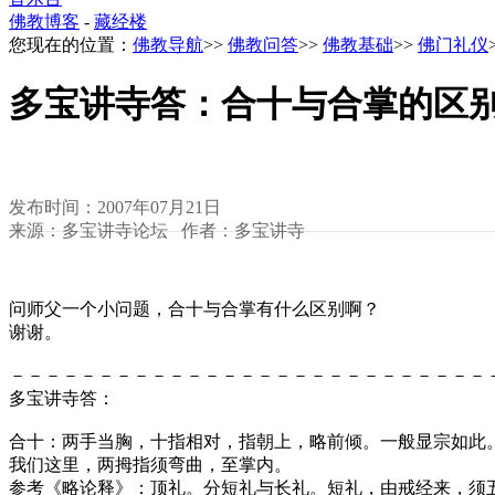
佛教博客
-
藏经楼
您现在的位置：
佛教导航
>>
佛教问答
>>
佛教基础
>>
佛门礼仪
多宝讲寺答：合十与合掌的区
发布时间：2007年07月21日
来源：多宝讲寺论坛 作者：多宝讲寺
问师父一个小问题，合十与合掌有什么区别啊？
谢谢。
－－－－－－－－－－－－－－－－－－－－－－－－－－－
多宝讲寺答：
合十：两手当胸，十指相对，指朝上，略前倾。一般显宗如此
我们这里，两拇指须弯曲，至掌内。
参考《略论释》：顶礼。分短礼与长礼。短礼，由戒经来，须