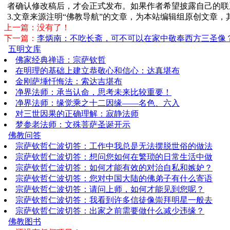
者确认修改稿后，才会正式发布。如果作者希望披露自己的联
3.文章来源注明“佛教导航”的文章，为本站编辑组原创文章
上一篇：没有了！
下一篇：
李炳南：不吃长斋，可不可以在家中敬奉西方三圣像
五明文库
佛家经典禅语：宗萨钦哲
在明理的基础上建立恭敬心和信心：达真堪布
金刚萨埵忏悔法：索达吉堪布
净界法师：承当认命，思考未来比较重要！
净界法师：缘觉乘之十二因缘——名色、六入
对三世因果的正确理解：寂静法师
梦参老法师：文殊菩萨圣诞开示
佛教问答
宗萨钦哲仁波切答：工作中我总是无法摆脱世俗的做法
宗萨钦哲仁波切答：想问您如何在繁琐的日常生活中做
宗萨钦哲仁波切答：如何才能有效的对治自私和嫉妒？
宗萨钦哲仁波切答：您对中国大陆的佛弟子有什么寄语
宗萨钦哲仁波切答：请问上师，如何才能见到您呢？
宗萨钦哲仁波切答：我看到许多信徒像崇拜明星一般去
宗萨钦哲仁波切答：出家之前需要做什么减少违缘？
佛教图书