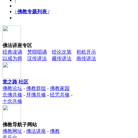
|
/ 佛教专题列表 /
佛法讲座专区
经典读诵
梵呗唱诵
经论次第
初机开示
以戒为师
汉传讲法
藏传讲法
南传讲法
觉之路 社区
佛教论坛
-
佛教群组
-
佛教家园
念佛共修
-
拜佛共修
-
经咒共修
-
十念共修
佛教导航子网站
佛教网址
-
佛法讲座
-
佛教
音乐台