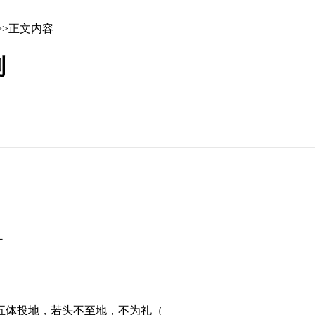
>>正文内容
别
－
。
五体投地，若头不至地，不为礼（