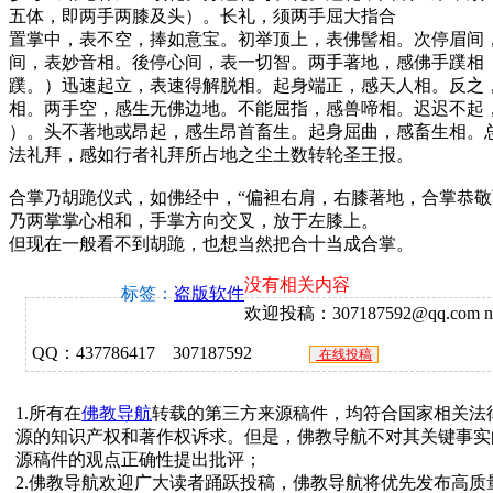
五体，即两手两膝及头）。长礼，须两手屈大指合
置掌中，表不空，捧如意宝。初举顶上，表佛髻相。次停眉间
间，表妙音相。後停心间，表一切智。两手著地，感佛手蹼相
蹼。）迅速起立，表速得解脱相。起身端正，感天人相。反之
相。两手空，感生无佛边地。不能屈指，感兽啼相。迟迟不起
）。头不著地或昂起，感生昂首畜生。起身屈曲，感畜生相。
法礼拜，感如行者礼拜所占地之尘土数转轮圣王报。
合掌乃胡跪仪式，如佛经中，“偏袒右肩，右膝著地，合掌恭敬
乃两掌掌心相和，手掌方向交叉，放于左膝上。
但现在一般看不到胡跪，也想当然把合十当成合掌。
没有相关内容
标签：
盗版软件
欢迎投稿：307187592@qq.com ne
QQ：437786417 307187592
在线投稿
1.所有在
佛教导航
转载的第三方来源稿件，均符合国家相关法
源的知识产权和著作权诉求。但是，佛教导航不对其关键事实
源稿件的观点正确性提出批评；
2.佛教导航欢迎广大读者踊跃投稿，佛教导航将优先发布高