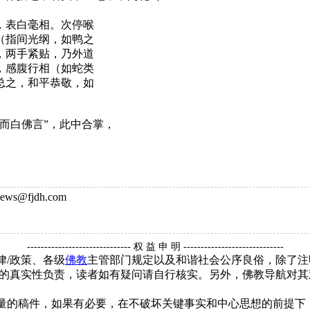
，表白毫相。次停喉
（指间光纲，如鸭之
，两手紧贴，乃外道
，感腹行相（如蛇类
总之，和平恭敬，如
而白佛言”，此中合掌，
ws@fjdh.com
------------------------------ 权 益 申 明 -----------------------------
律/政策、各级
佛教
主管部门规定以及和谐社会公序良俗，除了注
的真实性负责，读者如有疑问请自行核实。另外，佛教导航对其
质量的稿件，如果有必要，在不破坏关键事实和中心思想的前提