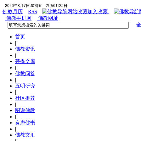
2026年8月7日 星期五
农历6月25日
佛教月历
RSS
加入收藏
佛教手机网
佛教网址
首页
|
佛教资讯
|
菩提文库
|
佛教问答
|
五明研究
|
社区推荐
|
图说佛教
|
有声佛书
|
佛教文汇