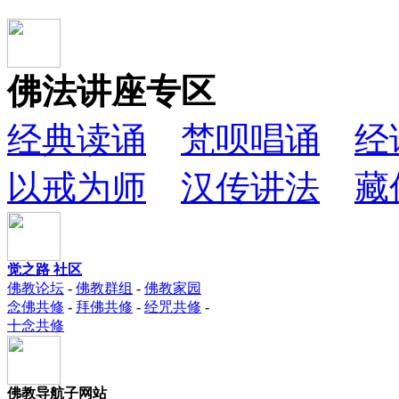
佛法讲座专区
经典读诵
梵呗唱诵
经
以戒为师
汉传讲法
藏
觉之路 社区
佛教论坛
-
佛教群组
-
佛教家园
念佛共修
-
拜佛共修
-
经咒共修
-
十念共修
佛教导航子网站