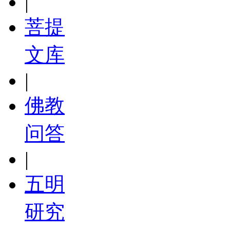
|
菩提
文库
|
佛教
问答
|
五明
研究