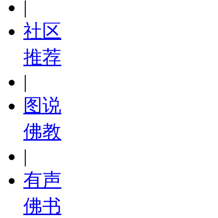
|
社区
推荐
|
图说
佛教
|
有声
佛书