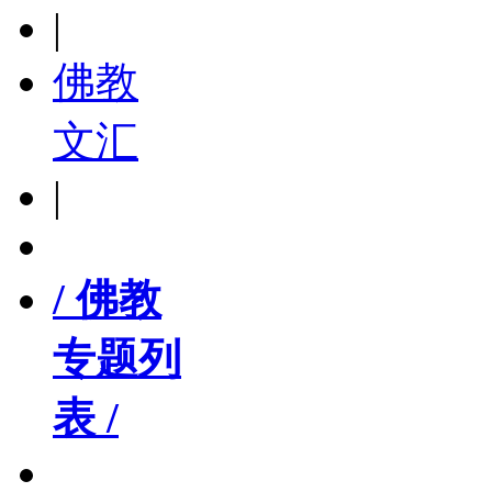
|
佛教
文汇
|
/ 佛教
专题列
表 /