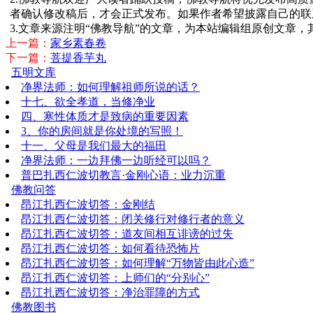
者确认修改稿后，才会正式发布。如果作者希望披露自己的联
3.文章来源注明“佛教导航”的文章，为本站编辑组原创文章
上一篇：
家乡素春卷
下一篇：
菩提香芋丸
五明文库
净界法师：如何理解祖师所说的话？
十七、欲全孝道，当修净业
四、寒性体质才是致病的重要因素
3、你的房间就是你处境的写照！
十一、父母是我们最大的福田
净界法师：一边拜佛一边听经可以吗？
普巴扎西仁波切教言·金刚心语：业力沉重
佛教问答
昂江扎西仁波切答：金刚结
昂江扎西仁波切答：闭关修行对修行者的意义
昂江扎西仁波切答：道友间相互诽谤的过失
昂江扎西仁波切答：如何看待恐怖片
昂江扎西仁波切答：如何理解“万物皆由此心造”
昂江扎西仁波切答：上师们的“分别心”
昂江扎西仁波切答：净治罪障的方式
佛教图书