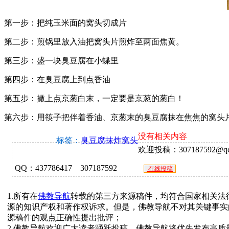
第一步：把纯玉米面的窝头切成片
第二步：煎锅里放入油把窝头片煎炸至两面焦黄。
第三步：盛一块臭豆腐在小蝶里
第四步：在臭豆腐上到点香油
第五步：撒上点京葱白末，一定要是京葱的葱白！
第六步：用筷子把伴着香油、京葱末的臭豆腐抹在焦焦的窝头
没有相关内容
标签：
臭豆腐抹炸窝头
欢迎投稿：307187592@qq.c
QQ：437786417 307187592
在线投稿
1.所有在
佛教导航
转载的第三方来源稿件，均符合国家相关法
源的知识产权和著作权诉求。但是，佛教导航不对其关键事实
源稿件的观点正确性提出批评；
2.佛教导航欢迎广大读者踊跃投稿，佛教导航将优先发布高