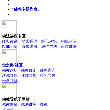
|
/ 佛教专题列表 /
佛法讲座专区
经典读诵
梵呗唱诵
经论次第
初机开示
以戒为师
汉传讲法
藏传讲法
南传讲法
觉之路 社区
佛教论坛
-
佛教群组
-
佛教家园
念佛共修
-
拜佛共修
-
经咒共修
-
十念共修
佛教导航子网站
佛教网址
-
佛法讲座
-
佛教
音乐台