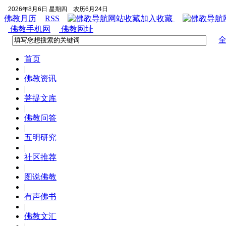
2026年8月6日 星期四
农历6月24日
佛教月历
RSS
加入收藏
佛教手机网
佛教网址
首页
|
佛教资讯
|
菩提文库
|
佛教问答
|
五明研究
|
社区推荐
|
图说佛教
|
有声佛书
|
佛教文汇