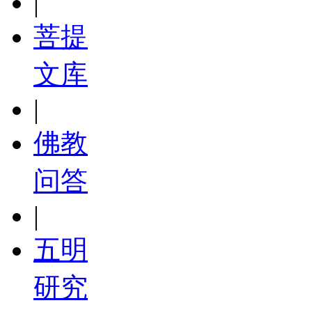
|
菩提
文库
|
佛教
问答
|
五明
研究