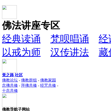
佛法讲座专区
经典读诵
梵呗唱诵
经
以戒为师
汉传讲法
藏
觉之路 社区
佛教论坛
-
佛教群组
-
佛教家园
念佛共修
-
拜佛共修
-
经咒共修
-
十念共修
佛教导航子网站