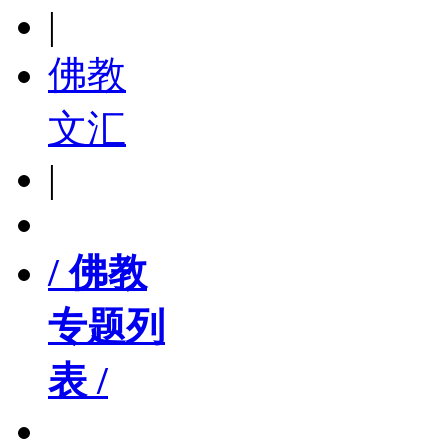
|
佛教
文汇
|
/ 佛教
专题列
表 /