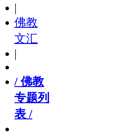
|
佛教
文汇
|
/ 佛教
专题列
表 /