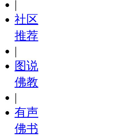
|
社区
推荐
|
图说
佛教
|
有声
佛书