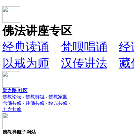
佛法讲座专区
经典读诵
梵呗唱诵
经
以戒为师
汉传讲法
藏
觉之路 社区
佛教论坛
-
佛教群组
-
佛教家园
念佛共修
-
拜佛共修
-
经咒共修
-
十念共修
佛教导航子网站