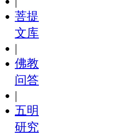
|
菩提
文库
|
佛教
问答
|
五明
研究