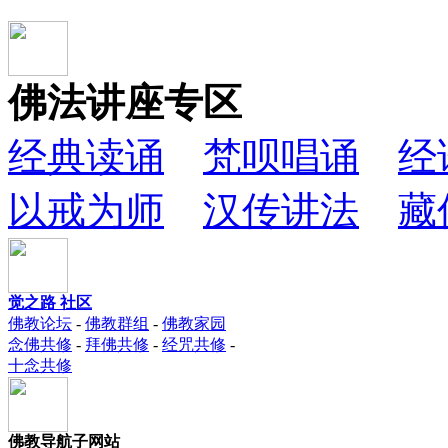
佛法讲座专区
经典读诵
梵呗唱诵
经
以戒为师
汉传讲法
藏
觉之路 社区
佛教论坛
-
佛教群组
-
佛教家园
念佛共修
-
拜佛共修
-
经咒共修
-
十念共修
佛教导航子网站