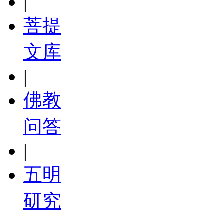
|
菩提
文库
|
佛教
问答
|
五明
研究