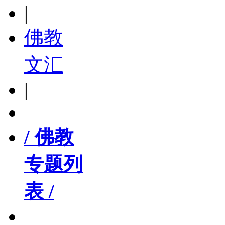
|
佛教
文汇
|
/ 佛教
专题列
表 /