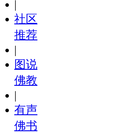
|
社区
推荐
|
图说
佛教
|
有声
佛书