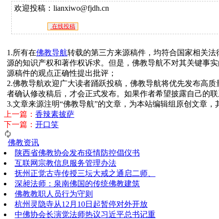
欢迎投稿：lianxiwo@fjdh.cn
在线投稿
1.所有在
佛教导航
转载的第三方来源稿件，均符合国家相关法
源的知识产权和著作权诉求。但是，佛教导航不对其关键事实
源稿件的观点正确性提出批评；
2.佛教导航欢迎广大读者踊跃投稿，佛教导航将优先发布高
者确认修改稿后，才会正式发布。如果作者希望披露自己的联
3.文章来源注明“佛教导航”的文章，为本站编辑组原创文章
上一篇：
香辣素披萨
下一篇：
开口笑
佛教资讯
陕西省佛教协会发布疫情防控倡仪书
互联网宗教信息服务管理办法
抚州正觉古寺传授三坛大戒之通启二师、
深昶法师：泉南佛国的传统佛教建筑
佛教教职人员行为守则
杭州灵隐寺从12月10日起暂停对外开放
中佛协会长演觉法师热议习近平总书记重