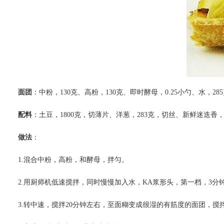
面团
：中粉，130克、高粉，130克、即时酵母，0.25小勺、水，285
配料
：土豆，1800克，切薄片、洋葱，283克，切丝、新鲜迷迭
做法
：
1.混合中粉，高粉，和酵母，拌匀。
2.用厨师机低速搅拌，同时慢慢加入水，KA浆形头，第一档，3分
3.转中速，搅拌20分钟左右，至面糊变成很湿的有筋度的面团，搅