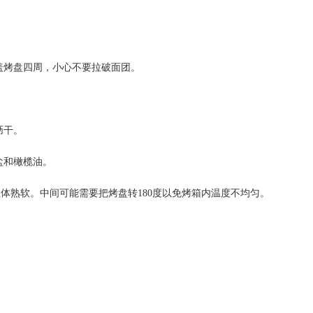
覆盖烤盘四周，小心不要拉破面团。
沥干。
盐和橄榄油。
黄，总体熟软。中间可能需要把烤盘转180度以免烤箱内温度不均匀。