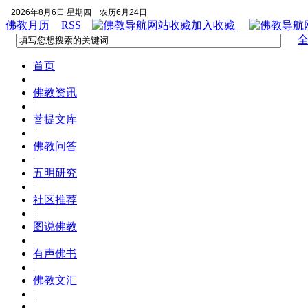
2026年8月6日 星期四
农历6月24日
佛教月历
RSS
加入收藏
首页
|
佛教资讯
|
菩提文库
|
佛教问答
|
五明研究
|
社区推荐
|
图说佛教
|
有声佛书
|
佛教文汇
|