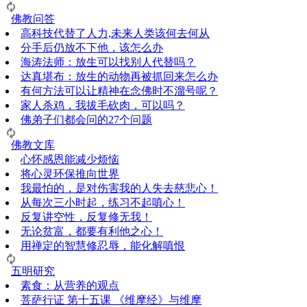
佛教问答
高科技代替了人力,未来人类该何去何从
分手后仍放不下他，该怎么办
海涛法师：放生可以找别人代替吗？
达真堪布：放生的动物再被抓回来怎么办
有何方法可以让精神在念佛时不溜号呢？
家人杀鸡，我拔毛砍肉，可以吗？
佛弟子们都会问的27个问题
佛教文库
心怀感恩能减少烦恼
将心灵环保推向世界
我最怕的，是对伤害我的人失去慈悲心！
从每次三小时起，练习不起嗔心！
反复讲空性，反复修无我！
无论贫富，都要有利他之心！
用禅定的智慧修忍辱，能化解嗔恨
五明研究
素食：从营养的观点
菩萨行证 第十五课 《维摩经》与维摩