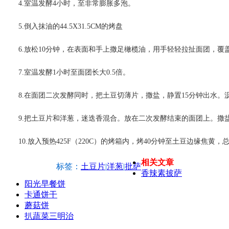
4.室温发酵4小时，至非常膨胀多泡。
5.倒入抹油的44.5X31.5CM的烤盘
6.放松10分钟，在表面和手上撒足橄榄油，用手轻轻拉扯面团，
7.室温发酵1小时至面团长大0.5倍。
8.在面团二次发酵同时，把土豆切薄片，撒盐，静置15分钟出水。
9.把土豆片和洋葱，迷迭香混合。放在二次发酵结束的面团上。撒
10.放入预热425F（220C）的烤箱内，烤40分钟至土豆边缘焦
相关文章
标签：
土豆片
|
洋葱
|
批萨
香辣素披萨
阳光早餐饼
卡通饼干
蘑菇饼
扒蔬菜三明治