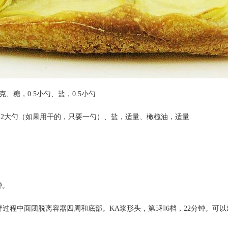
克、糖，0.5小勺、盐，0.5小勺
香，2大勺（如果用干的，只要一勺）、盐，适量、橄榄油，适量
钟。
拌过程中面团脱离容器四周和底部。KA浆形头，第5和6档，22分钟。可以