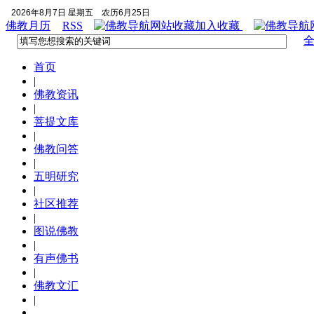
2026年8月7日 星期五
农历6月25日
佛教月历
RSS
加入收藏
首页
|
佛教资讯
|
菩提文库
|
佛教问答
|
五明研究
|
社区推荐
|
图说佛教
|
有声佛书
|
佛教文汇
|