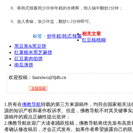
8、将韩式辣酱用少许焯年糕的水稀释，倒入锅中翻炒2分钟；
9、放入青椒，加少许盐，翻炒1-2分钟即可。
相关文章
标签：
炒年糕
|
韩式
|
辣酱
红豆核桃糊
黑豆浆&黑豆饼
红薯糯米黑芝麻饼
豇豆素肉馅饼
南瓜薄饼
欢迎投稿：lianxiwo@fjdh.cn
在线投稿
1.所有在
佛教导航
转载的第三方来源稿件，均符合国家相关法
源的知识产权和著作权诉求。但是，佛教导航不对其关键事实
源稿件的观点正确性提出批评；
2.佛教导航欢迎广大读者踊跃投稿，佛教导航将优先发布高
者确认修改稿后，才会正式发布。如果作者希望披露自己的联