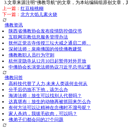
3.文章来源注明“佛教导航”的文章，为本站编辑组原创文章
上一篇：
红豆核桃糊
下一篇：
北方大馅儿素火烧
佛教资讯
陕西省佛教协会发布疫情防控倡仪书
互联网宗教信息服务管理办法
抚州正觉古寺传授三坛大戒之通启二师、
深昶法师：泉南佛国的传统佛教建筑
佛教教职人员行为守则
杭州灵隐寺从12月10日起暂停对外开放
中佛协会长演觉法师热议习近平总书记重
佛教问答
高科技代替了人力,未来人类该何去何从
分手后仍放不下他，该怎么办
海涛法师：放生可以找别人代替吗？
达真堪布：放生的动物再被抓回来怎么办
有何方法可以让精神在念佛时不溜号呢？
家人杀鸡，我拔毛砍肉，可以吗？
佛弟子们都会问的27个问题