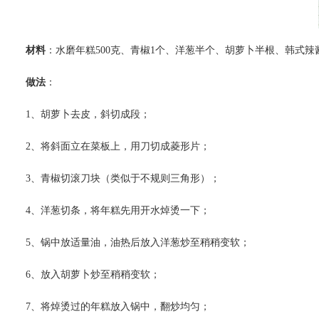
材料
：水磨年糕500克、青椒1个、洋葱半个、胡萝卜半根、韩式辣酱4
做法
：
1、胡萝卜去皮，斜切成段；
2、将斜面立在菜板上，用刀切成菱形片；
3、青椒切滚刀块（类似于不规则三角形）；
4、洋葱切条，将年糕先用开水焯烫一下；
5、锅中放适量油，油热后放入洋葱炒至稍稍变软；
6、放入胡萝卜炒至稍稍变软；
7、将焯烫过的年糕放入锅中，翻炒均匀；