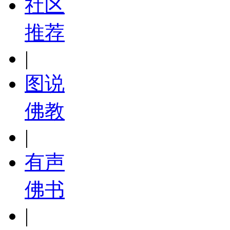
社区
推荐
|
图说
佛教
|
有声
佛书
|