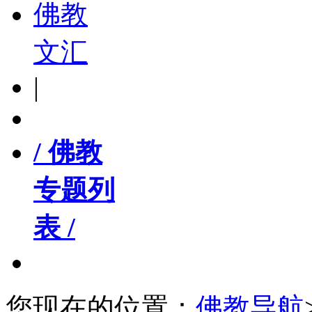
佛教
文汇
|
/ 佛教
专题列
表 /
您现在的位置：
佛教导航