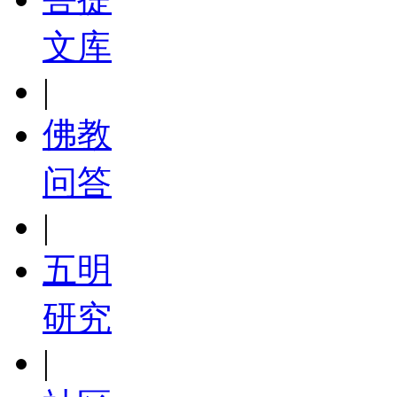
文库
|
佛教
问答
|
五明
研究
|