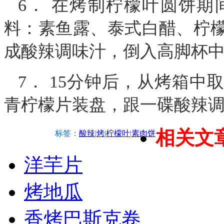
6． 在烤制柠檬叶圆饼
料：素鱼露、泰式白醋、柠
成酸辣调味汁，倒入高脚杯
7． 15分钟后，从烤箱
青柠檬片装盘，跟一碟酸辣
相关文
标签：
酸辣
|
烤
|
柠檬叶
|
素肉饼
洋芋片
烤地瓜
香烤巴斯克卷