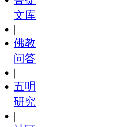
文库
|
佛教
问答
|
五明
研究
|