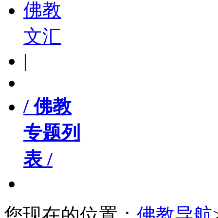
佛教
文汇
|
/ 佛教
专题列
表 /
您现在的位置：
佛教导航