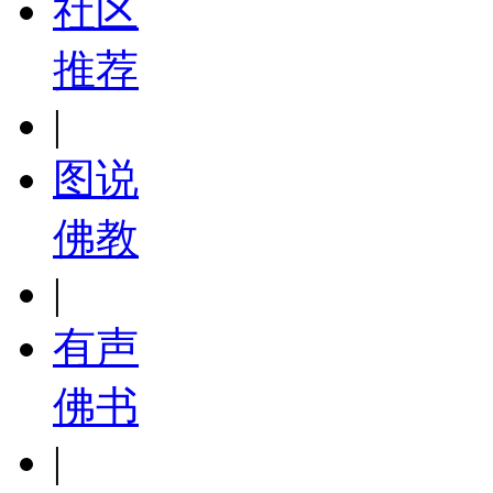
社区
推荐
|
图说
佛教
|
有声
佛书
|