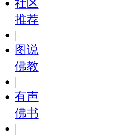
社区
推荐
|
图说
佛教
|
有声
佛书
|