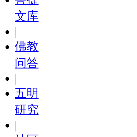
文库
|
佛教
问答
|
五明
研究
|