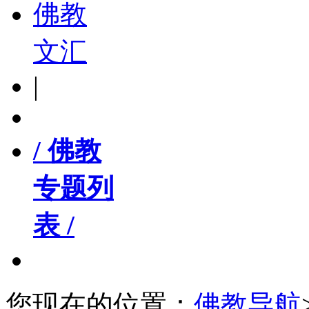
佛教
文汇
|
/ 佛教
专题列
表 /
您现在的位置：
佛教导航