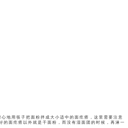
心地用筷子把面粉拌成大小适中的面疙瘩，这里需要注意
好的面疙瘩以外就是干面粉，而没有湿面团的时候，再淋一