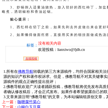
3、炒锅倒入适量油烧热，放入切好的西红柿丁，加盐翻
略煮，洒胡椒粉和香油起锅。
贴心提示：
1、西红杮在切丁之前，如果先剥去外皮做出来会更好吃
2、如果懒得做面疙瘩，直接用买来的细挂面做成热汤
没有相关内容
标签：
欢迎投稿：lianxiwo@fjdh.cn
在线投稿
1.所有在
佛教导航
转载的第三方来源稿件，均符合国家相关法
源的知识产权和著作权诉求。但是，佛教导航不对其关键事实
源稿件的观点正确性提出批评；
2.佛教导航欢迎广大读者踊跃投稿，佛教导航将优先发布高
者确认修改稿后，才会正式发布。如果作者希望披露自己的联
3.文章来源注明“佛教导航”的文章，为本站编辑组原创文章
上一篇：
咖喱腐竹菜心
下一篇：
山椒白玉豆腐