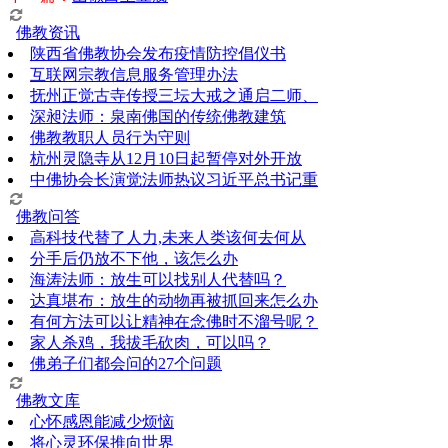
佛教资讯
陕西省佛教协会发布疫情防控倡仪书
互联网宗教信息服务管理办法
抚州正觉古寺传授三坛大戒之通启二师、
深昶法师：泉南佛国的传统佛教建筑
佛教教职人员行为守则
杭州灵隐寺从12月10日起暂停对外开放
中佛协会长演觉法师热议习近平总书记重
佛教问答
高科技代替了人力,未来人类该何去何从
分手后仍放不下他，该怎么办
海涛法师：放生可以找别人代替吗？
达真堪布：放生的动物再被抓回来怎么办
有何方法可以让精神在念佛时不溜号呢？
家人杀鸡，我拔毛砍肉，可以吗？
佛弟子们都会问的27个问题
佛教文库
心怀感恩能减少烦恼
将心灵环保推向世界