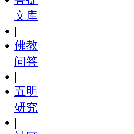
文库
|
佛教
问答
|
五明
研究
|