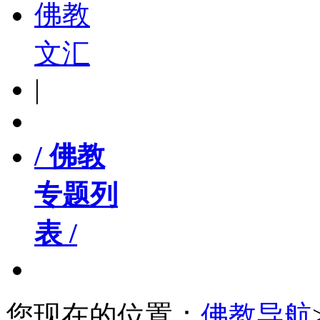
佛教
文汇
|
/ 佛教
专题列
表 /
您现在的位置：
佛教导航