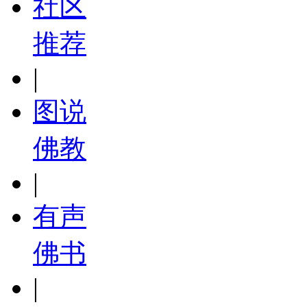
社区
推荐
|
图说
佛教
|
有声
佛书
|