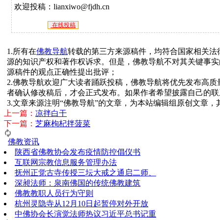
欢迎投稿：lianxiwo@fjdh.cn
在线投稿
1.所有在
佛教导航
转载的第三方来源稿件，均符合国家相关法
源的知识产权和著作权诉求。但是，佛教导航不对其关键事实
源稿件的观点正确性提出批评；
2.佛教导航欢迎广大读者踊跃投稿，佛教导航将优先发布高
者确认修改稿后，才会正式发布。如果作者希望披露自己的联
3.文章来源注明“佛教导航”的文章，为本站编辑组原创文章
上一篇：
凉拌白干
下一篇：
芝麻枸杞拌菠菜
佛教资讯
陕西省佛教协会发布疫情防控倡仪书
互联网宗教信息服务管理办法
抚州正觉古寺传授三坛大戒之通启二师、
深昶法师：泉南佛国的传统佛教建筑
佛教教职人员行为守则
杭州灵隐寺从12月10日起暂停对外开放
中佛协会长演觉法师热议习近平总书记重