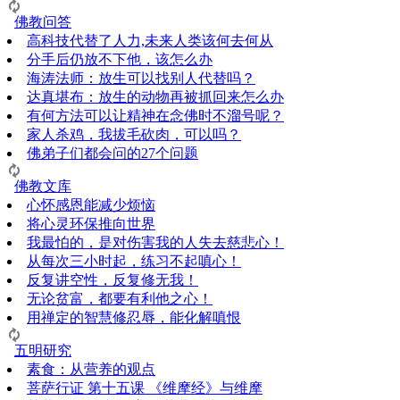
佛教问答
高科技代替了人力,未来人类该何去何从
分手后仍放不下他，该怎么办
海涛法师：放生可以找别人代替吗？
达真堪布：放生的动物再被抓回来怎么办
有何方法可以让精神在念佛时不溜号呢？
家人杀鸡，我拔毛砍肉，可以吗？
佛弟子们都会问的27个问题
佛教文库
心怀感恩能减少烦恼
将心灵环保推向世界
我最怕的，是对伤害我的人失去慈悲心！
从每次三小时起，练习不起嗔心！
反复讲空性，反复修无我！
无论贫富，都要有利他之心！
用禅定的智慧修忍辱，能化解嗔恨
五明研究
素食：从营养的观点
菩萨行证 第十五课 《维摩经》与维摩