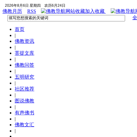
2026年8月6日 星期四
农历6月24日
佛教月历
RSS
加入收藏
首页
|
佛教资讯
|
菩提文库
|
佛教问答
|
五明研究
|
社区推荐
|
图说佛教
|
有声佛书
|
佛教文汇
|