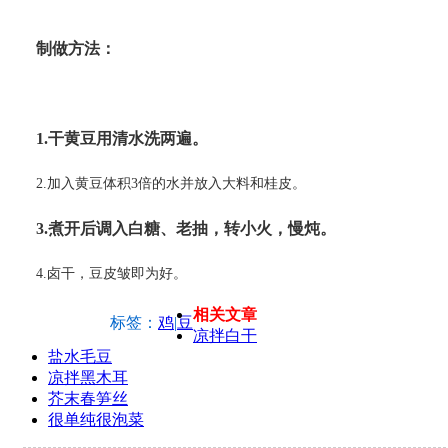
制做方法：
1.干黄豆用清水洗两遍。
2.加入黄豆体积3倍的水并放入大料和桂皮。
3.煮开后调入白糖、老抽，转小火，慢炖。
4.卤干，豆皮皱即为好。
相关文章
标签：
鸡
|
豆
凉拌白干
盐水毛豆
凉拌黑木耳
芥末春笋丝
很单纯很泡菜