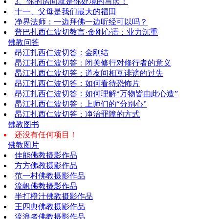
3、你的房间就是你处境的写照！
十一、父母是我们最大的福田
净界法师：一边拜佛一边听经可以吗？
普巴扎西仁波切教言·金刚心语：业力沉重
佛教问答
昂江扎西仁波切答：金刚结
昂江扎西仁波切答：闭关修行对修行者的意义
昂江扎西仁波切答：道友间相互诽谤的过失
昂江扎西仁波切答：如何看待恐怖片
昂江扎西仁波切答：如何理解“万物皆由此心造”
昂江扎西仁波切答：上师们的“分别心”
昂江扎西仁波切答：净治罪障的方式
佛教图书
还没有任何项目！
佛教图片
佳能佛教摄影作品
方方佛教摄影作品
范一村佛教摄影作品
流帆佛教摄影作品
半打橙汁佛教摄影作品
王四典佛教摄影作品
流浪者佛教摄影作品