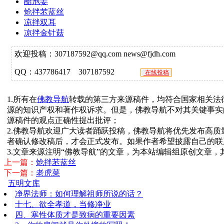
醋泡姜
炝拌苤蓝丝
凉拌双耳
凉拌金针菇
欢迎投稿：307187592@qq.com news@fjdh.com
QQ：437786417 307187592
在线投稿
1.所有在
佛教导航
转载的第三方来源稿件，均符合国家相关法
源的知识产权和著作权诉求。但是，佛教导航不对其关键事实
源稿件的观点正确性提出批评；
2.佛教导航欢迎广大读者踊跃投稿，佛教导航将优先发布高
者确认修改稿后，才会正式发布。如果作者希望披露自己的联
3.文章来源注明“佛教导航”的文章，为本站编辑组原创文章
上一篇：
炝拌苤蓝丝
下一篇：
老虎菜
五明文库
净界法师：如何理解祖师所说的话？
十七、欲全孝道，当修净业
四、寒性体质才是致病的重要因素