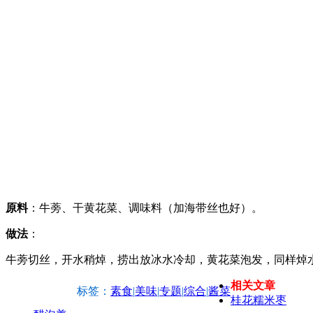
原料
：牛蒡、干黄花菜、调味料（加海带丝也好）。
做法
：
牛蒡切丝，开水稍焯，捞出放冰水冷却，黄花菜泡发，同样焯
相关文章
标签：
素食
|
美味
|
专题
|
综合
|
酱菜
桂花糯米枣