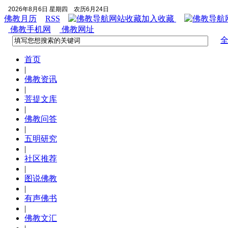
2026年8月6日 星期四
农历6月24日
佛教月历
RSS
加入收藏
佛教手机网
佛教网址
首页
|
佛教资讯
|
菩提文库
|
佛教问答
|
五明研究
|
社区推荐
|
图说佛教
|
有声佛书
|
佛教文汇