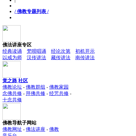
|
/ 佛教专题列表 /
佛法讲座专区
经典读诵
梵呗唱诵
经论次第
初机开示
以戒为师
汉传讲法
藏传讲法
南传讲法
觉之路 社区
佛教论坛
-
佛教群组
-
佛教家园
念佛共修
-
拜佛共修
-
经咒共修
-
十念共修
佛教导航子网站
佛教网址
-
佛法讲座
-
佛教
音乐台