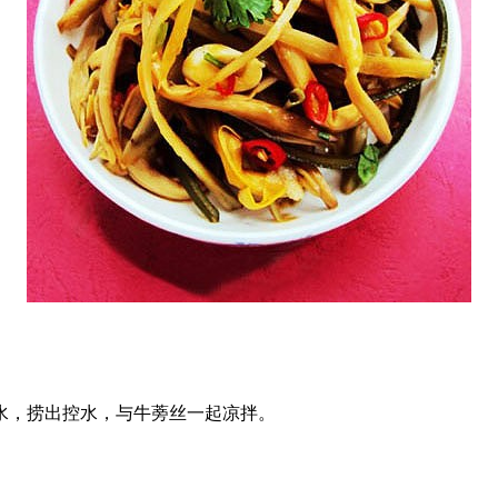
水，捞出控水，与牛蒡丝一起凉拌。