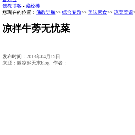
佛教博客
-
藏经楼
您现在的位置：
佛教导航
>>
综合专题
>>
美味素食
>>
凉菜菜谱
凉拌牛蒡无忧菜
发布时间：2013年04月15日
来源：微凉起天末blog 作者：