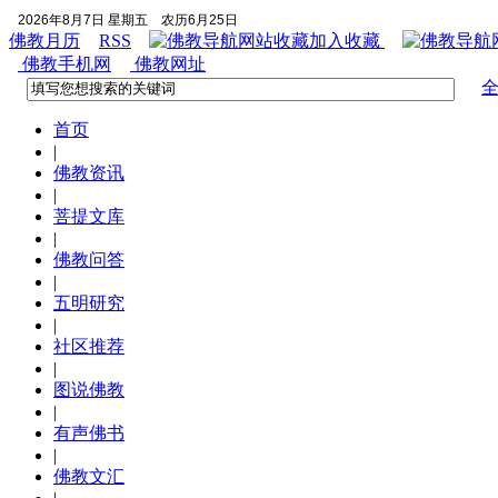
2026年8月7日 星期五
农历6月25日
佛教月历
RSS
加入收藏
佛教手机网
佛教网址
首页
|
佛教资讯
|
菩提文库
|
佛教问答
|
五明研究
|
社区推荐
|
图说佛教
|
有声佛书
|
佛教文汇