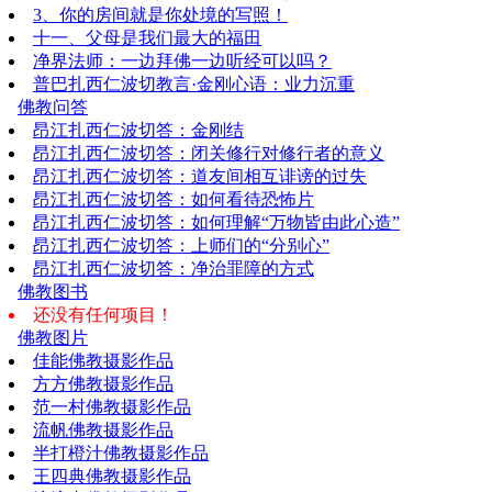
3、你的房间就是你处境的写照！
十一、父母是我们最大的福田
净界法师：一边拜佛一边听经可以吗？
普巴扎西仁波切教言·金刚心语：业力沉重
佛教问答
昂江扎西仁波切答：金刚结
昂江扎西仁波切答：闭关修行对修行者的意义
昂江扎西仁波切答：道友间相互诽谤的过失
昂江扎西仁波切答：如何看待恐怖片
昂江扎西仁波切答：如何理解“万物皆由此心造”
昂江扎西仁波切答：上师们的“分别心”
昂江扎西仁波切答：净治罪障的方式
佛教图书
还没有任何项目！
佛教图片
佳能佛教摄影作品
方方佛教摄影作品
范一村佛教摄影作品
流帆佛教摄影作品
半打橙汁佛教摄影作品
王四典佛教摄影作品