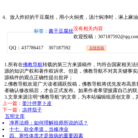
4、放入炸好的干豆腐丝，用小火焖煮，汤汁焖净时，淋上麻
没有相关内容
标签：
酱干豆腐丝
欢迎投稿：307187592@qq.com 
QQ：437786417 307187592
在线投稿
1.所有在
佛教导航
转载的第三方来源稿件，均符合国家相关法
源的知识产权和著作权诉求。但是，佛教导航不对其关键事实
源稿件的观点正确性提出批评；
2.佛教导航欢迎广大读者踊跃投稿，佛教导航将优先发布高
者确认修改稿后，才会正式发布。如果作者希望披露自己的联
3.文章来源注明“佛教导航”的文章，为本站编辑组原创文章
上一篇：
姜汁拌萝卜皮
下一篇：
凉拌茄子
五明文库
净界法师：如何理解祖师所说的话？
十七、欲全孝道，当修净业
四、寒性体质才是致病的重要因素