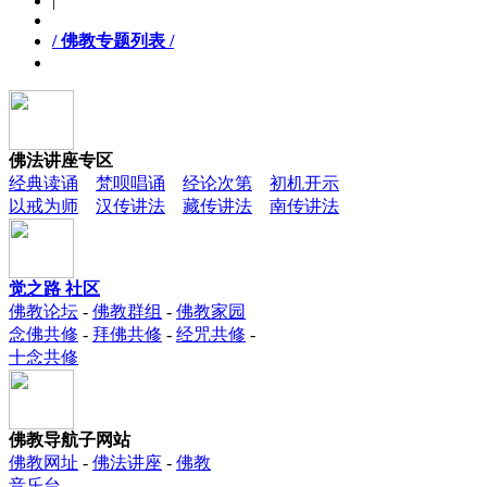
|
/ 佛教专题列表 /
佛法讲座专区
经典读诵
梵呗唱诵
经论次第
初机开示
以戒为师
汉传讲法
藏传讲法
南传讲法
觉之路 社区
佛教论坛
-
佛教群组
-
佛教家园
念佛共修
-
拜佛共修
-
经咒共修
-
十念共修
佛教导航子网站
佛教网址
-
佛法讲座
-
佛教
音乐台