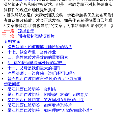
源的知识产权和著作权诉求。但是，佛教导航不对其关键事实
源稿件的观点正确性提出批评；
2.佛教导航欢迎广大读者踊跃投稿，佛教导航将优先发布高
者确认修改稿后，才会正式发布。如果作者希望披露自己的联
3.文章来源注明“佛教导航”的文章，为本站编辑组原创文章
上一篇：
凉拌香干
下一篇：
话梅紫甘蓝醋渍藕片
五明文库
净界法师：如何理解祖师所说的话？
十七、欲全孝道，当修净业
四、寒性体质才是致病的重要因素
3、你的房间就是你处境的写照！
十一、父母是我们最大的福田
净界法师：一边拜佛一边听经可以吗？
普巴扎西仁波切教言·金刚心语：业力沉重
佛教问答
昂江扎西仁波切答：金刚结
昂江扎西仁波切答：闭关修行对修行者的意义
昂江扎西仁波切答：道友间相互诽谤的过失
昂江扎西仁波切答：如何看待恐怖片
昂江扎西仁波切答：如何理解“万物皆由此心造”