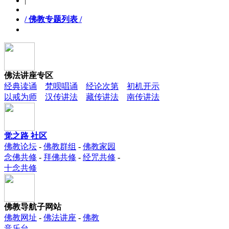
|
/ 佛教专题列表 /
佛法讲座专区
经典读诵
梵呗唱诵
经论次第
初机开示
以戒为师
汉传讲法
藏传讲法
南传讲法
觉之路 社区
佛教论坛
-
佛教群组
-
佛教家园
念佛共修
-
拜佛共修
-
经咒共修
-
十念共修
佛教导航子网站
佛教网址
-
佛法讲座
-
佛教
音乐台