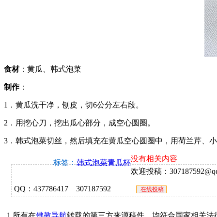
食材
：黄瓜、韩式泡菜
制作
：
1．黄瓜洗干净，刨皮，切6公分左右段。
2．用挖心刀，挖出瓜心部分，成空心圆圈。
3．韩式泡菜切丝，然后填充在黄瓜空心圆圈中，用荷兰芹、
没有相关内容
标签：
韩式泡菜青瓜杯
欢迎投稿：307187592@qq.c
QQ：437786417 307187592
在线投稿
1.所有在
佛教导航
转载的第三方来源稿件，均符合国家相关法