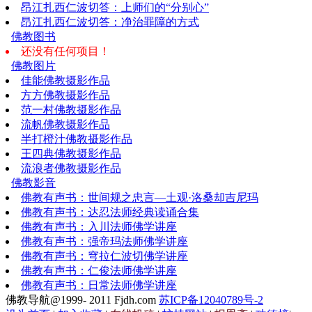
昂江扎西仁波切答：上师们的“分别心”
昂江扎西仁波切答：净治罪障的方式
佛教图书
还没有任何项目！
佛教图片
佳能佛教摄影作品
方方佛教摄影作品
范一村佛教摄影作品
流帆佛教摄影作品
半打橙汁佛教摄影作品
王四典佛教摄影作品
流浪者佛教摄影作品
佛教影音
佛教有声书：世间规之忠言—土观·洛桑却吉尼玛
佛教有声书：达忍法师经典读诵合集
佛教有声书：入川法师佛学讲座
佛教有声书：强帝玛法师佛学讲座
佛教有声书：穹拉仁波切佛学讲座
佛教有声书：仁俊法师佛学讲座
佛教有声书：日常法师佛学讲座
佛教导航@1999- 2011 Fjdh.com
苏ICP备12040789号-2