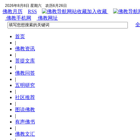
2026年8月8日 星期六
农历6月26日
佛教月历
RSS
加入收藏
佛教手机网
佛教网址
首页
|
佛教资讯
|
菩提文库
|
佛教问答
|
五明研究
|
社区推荐
|
图说佛教
|
有声佛书
|
佛教文汇