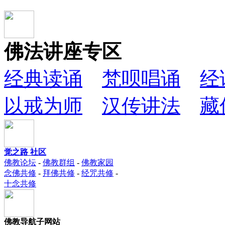
佛法讲座专区
经典读诵
梵呗唱诵
经
以戒为师
汉传讲法
藏
觉之路 社区
佛教论坛
-
佛教群组
-
佛教家园
念佛共修
-
拜佛共修
-
经咒共修
-
十念共修
佛教导航子网站