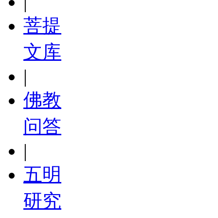
|
菩提
文库
|
佛教
问答
|
五明
研究