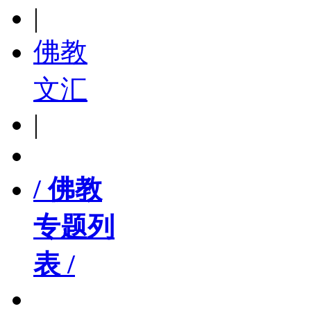
|
佛教
文汇
|
/ 佛教
专题列
表 /