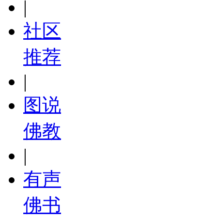
|
社区
推荐
|
图说
佛教
|
有声
佛书