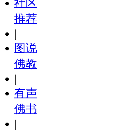
社区
推荐
|
图说
佛教
|
有声
佛书
|