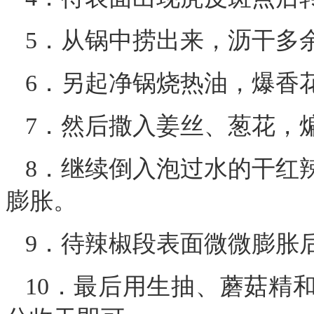
5．从锅中捞出来，沥干多
6．另起净锅烧热油，爆香
7．然后撒入姜丝、葱花，
8．继续倒入泡过水的干红
膨胀。
9．待辣椒段表面微微膨胀
10．最后用生抽、蘑菇精