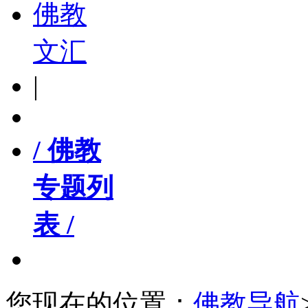
佛教
文汇
|
/ 佛教
专题列
表 /
您现在的位置：
佛教导航