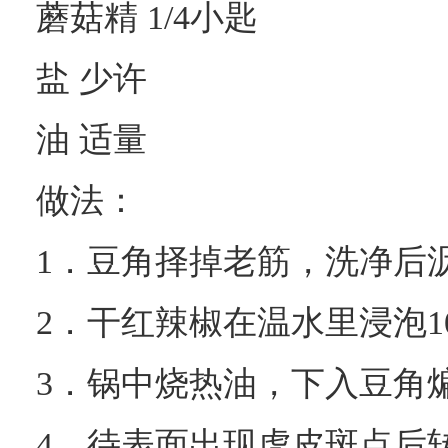
蘑菇精 1/4小匙
盐 少许
油 适量
做法：
1．豆角择掉老筋，洗净后沥
2．干红辣椒在温水里浸泡
3．锅中烧热油，下入豆角
4．待表面出现虎皮斑点后