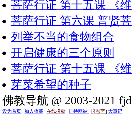
菩萨行证 第十五课 《
菩萨行证 第六课 普贤
列举不当的食物组合
开启健康的三个原则
菩萨行证 第十五课 《
芽菜希望的种子
佛教导航 @ 2003-2021 fjd
设为首页
|
加入收藏
|
在线投稿
|
护持网站
|
报恩斋
|
大事记
|