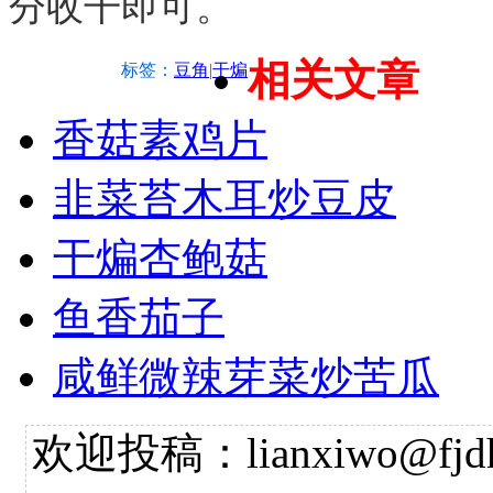
分收干即可。
相关文章
标签：
豆角
|
干煸
香菇素鸡片
韭菜苔木耳炒豆皮
干煸杏鲍菇
鱼香茄子
咸鲜微辣芽菜炒苦瓜
欢迎投稿：lianxiwo@fjdh