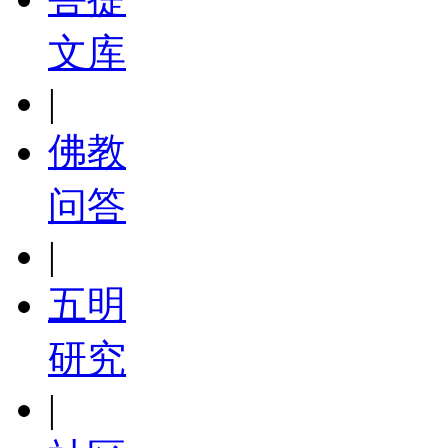
文库
|
佛教
问答
|
五明
研究
|