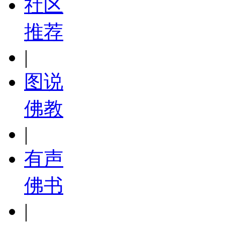
社区
推荐
|
图说
佛教
|
有声
佛书
|