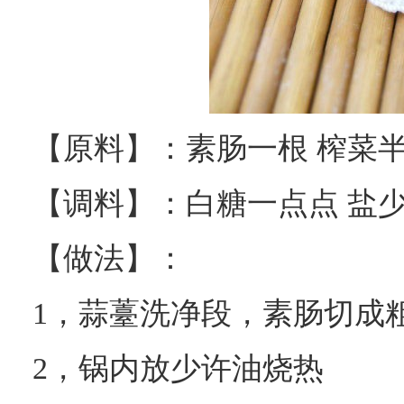
【原料】：素肠一根 榨菜半
【调料】：白糖一点点 盐少
【做法】：
1，蒜薹洗净段，素肠切成
2，锅内放少许油烧热