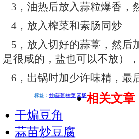
3，油热后放入蒜粒爆香，
4，放入榨菜和素肠同炒
5，放入切好的蒜薹，然后
是很咸的，盐也可以不放）
6，出锅时加少许味精，最
相关文章
标签：
炒
|
蒜薹
|
榨菜
|
素肠
干煸豆角
蒜苗炒豆腐