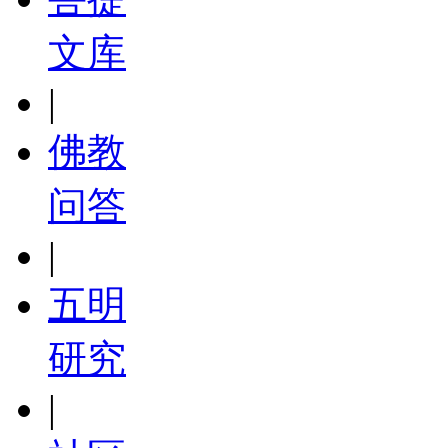
文库
|
佛教
问答
|
五明
研究
|