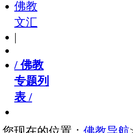
佛教
文汇
|
/ 佛教
专题列
表 /
您现在的位置：
佛教导航