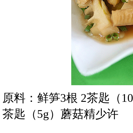
原料：鲜笋3根 2茶匙（10
茶匙（5g）蘑菇精少许