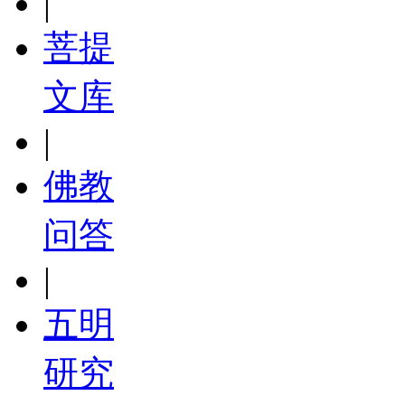
|
菩提
文库
|
佛教
问答
|
五明
研究