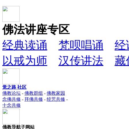
佛法讲座专区
经典读诵
梵呗唱诵
经
以戒为师
汉传讲法
藏
觉之路 社区
佛教论坛
-
佛教群组
-
佛教家园
念佛共修
-
拜佛共修
-
经咒共修
-
十念共修
佛教导航子网站