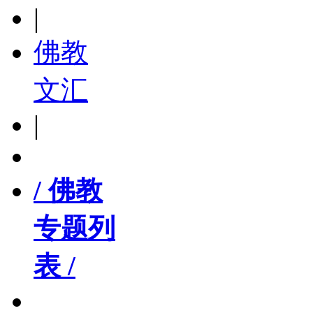
|
佛教
文汇
|
/ 佛教
专题列
表 /