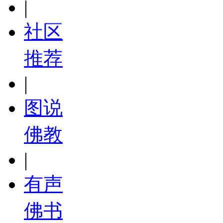
|
社区
推荐
|
图说
佛教
|
有声
佛书