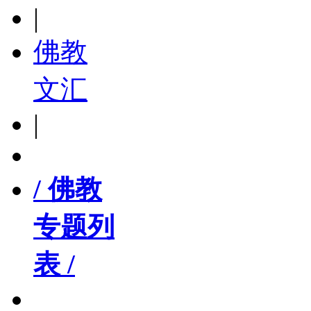
|
佛教
文汇
|
/ 佛教
专题列
表 /