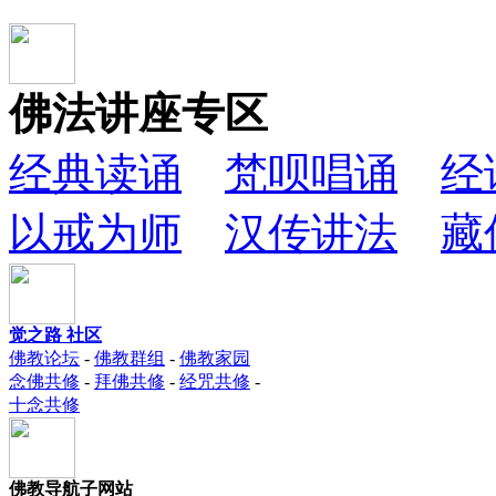
佛法讲座专区
经典读诵
梵呗唱诵
经
以戒为师
汉传讲法
藏
觉之路 社区
佛教论坛
-
佛教群组
-
佛教家园
念佛共修
-
拜佛共修
-
经咒共修
-
十念共修
佛教导航子网站