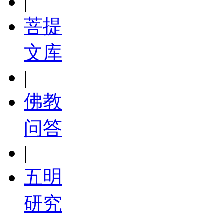
|
菩提
文库
|
佛教
问答
|
五明
研究