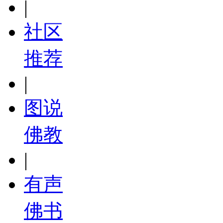
|
社区
推荐
|
图说
佛教
|
有声
佛书