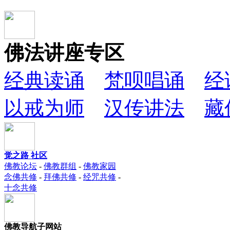
佛法讲座专区
经典读诵
梵呗唱诵
经
以戒为师
汉传讲法
藏
觉之路 社区
佛教论坛
-
佛教群组
-
佛教家园
念佛共修
-
拜佛共修
-
经咒共修
-
十念共修
佛教导航子网站