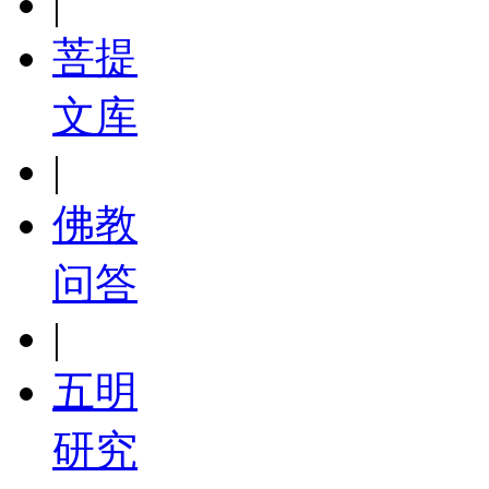
|
菩提
文库
|
佛教
问答
|
五明
研究