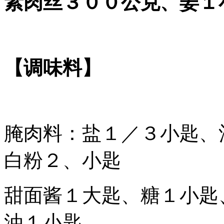
素肉丝３００公克、姜１
【调味料】
腌肉料：盐１／３小匙、
白粉２、小匙
甜面酱１大匙、糖１小匙
油１小匙