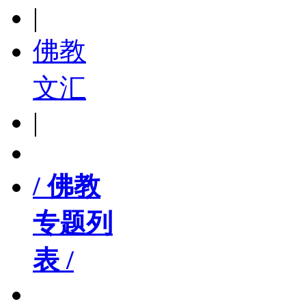
|
佛教
文汇
|
/ 佛教
专题列
表 /