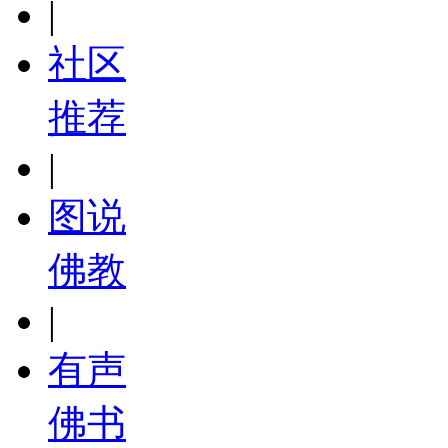
|
社区
推荐
|
图说
佛教
|
有声
佛书