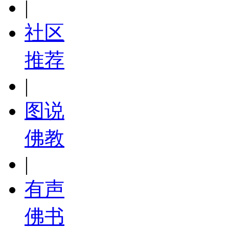
|
社区
推荐
|
图说
佛教
|
有声
佛书