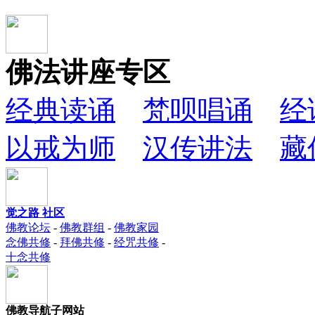
佛法讲座专区
经典读诵
梵呗唱诵
经
以戒为师
汉传讲法
藏
觉之路 社区
佛教论坛
-
佛教群组
-
佛教家园
念佛共修
-
拜佛共修
-
经咒共修
-
十念共修
佛教导航子网站