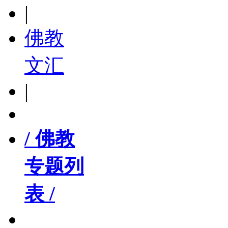
|
佛教
文汇
|
/ 佛教
专题列
表 /