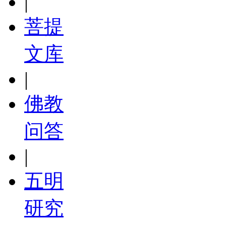
|
菩提
文库
|
佛教
问答
|
五明
研究