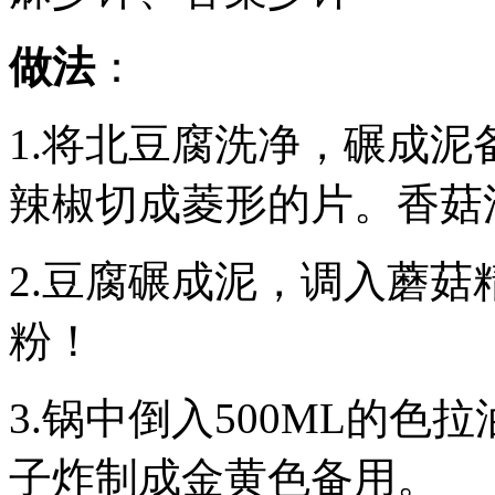
做法
：
1.将北豆腐洗净，碾成
辣椒切成菱形的片。香菇
2.豆腐碾成泥，调入蘑
粉！
3.锅中倒入500ML的
子炸制成金黄色备用。