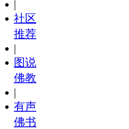
|
社区
推荐
|
图说
佛教
|
有声
佛书