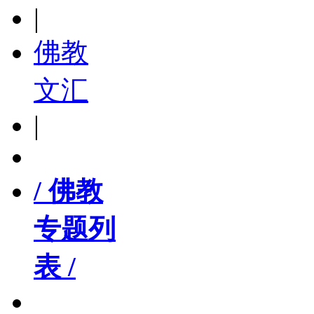
|
佛教
文汇
|
/ 佛教
专题列
表 /