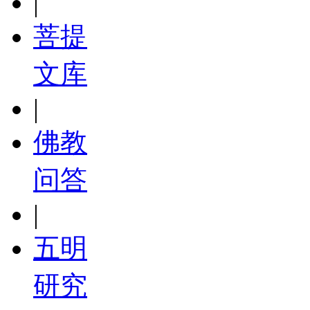
|
菩提
文库
|
佛教
问答
|
五明
研究