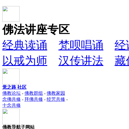
佛法讲座专区
经典读诵
梵呗唱诵
经
以戒为师
汉传讲法
藏
觉之路 社区
佛教论坛
-
佛教群组
-
佛教家园
念佛共修
-
拜佛共修
-
经咒共修
-
十念共修
佛教导航子网站