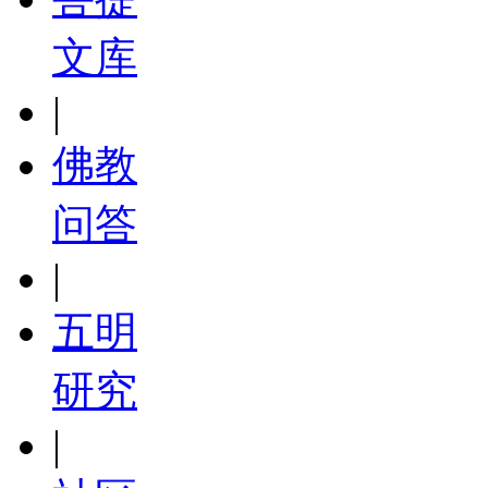
文库
|
佛教
问答
|
五明
研究
|