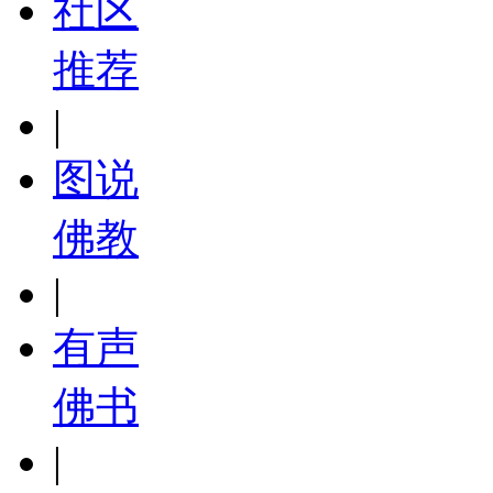
社区
推荐
|
图说
佛教
|
有声
佛书
|