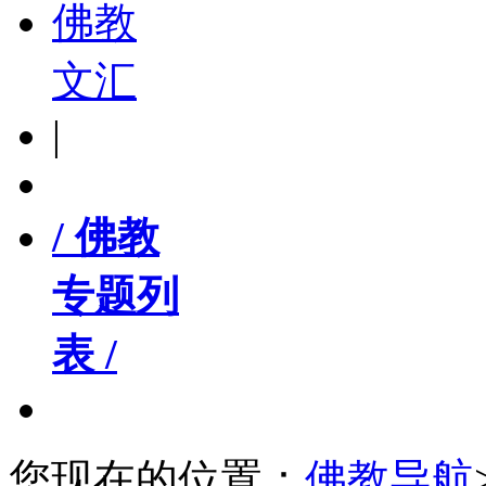
佛教
文汇
|
/ 佛教
专题列
表 /
您现在的位置：
佛教导航